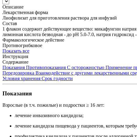
Описание
Лекарственная форма
Лиофилизат для приготовления раствора для инфузий
Состав
1 флакон содержит действующее вещество: микафунгин натрия –
лимонная кислота безводная - до рН 5.0-7.0, натрия гидроксид -
Фармакологическое действие
Противогрибковое
Показать все
Инструкция
Содержание
Показания
Противопоказания
С осторожностью
Применение пр
Передозировка
Взаимодействие с другими лекарственными ср
Условия хранения
Срок годности
Показания
Взрослые (в т.ч. пожилые) и подростки ≥ 16 лет:
лечение инвазивного кандидоза;
лечение кандидоза пищевода у пациентов, которым треб
профилактика кандидоза у пациентов после аллогенной 