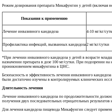
Режим дозирования препарата Микафунгин у детей (включая н
Показания к применению
Лечение инвазивного кандидоза
4-10 мг/кг/сут
Профилактика инфекций, вызванных кандидоза
2 мг/кг/сутки
*При лечении инвазивного кандидоза у детей в возрасте младш
назначении препарата в дозе 100 мг/сутки. При подозрении на
проникновением микафунгина в ЦНС.
Безопасность и эффективность лечения инвазивного кандидоза 
были достаточно изучены в контролируемых клинических исс
Длительность лечения
Лечение инвазивного кандидоза по продолжительности должно с
получения двух последовательных отрицательных результатов 
Для лечения кандидоза пищевода Микафунгин следует применят