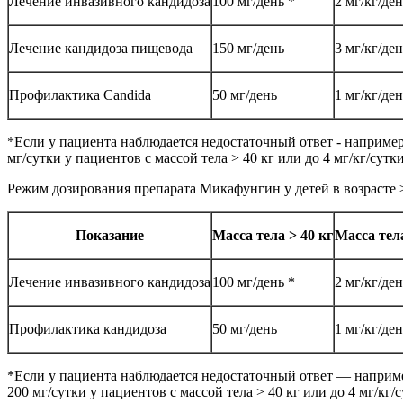
Лечение инвазивного кандидоза
100 мг/день *
2 мг/кг/ден
Лечение кандидоза пищевода
150 мг/день
3 мг/кг/де
Профилактика Candida
50 мг/день
1 мг/кг/де
*Если у пациента наблюдается недостаточный ответ - например
мг/сутки у пациентов с массой тела > 40 кг или до 4 мг/кг/сутки
Режим дозирования препарата Микафунгин у детей в возрасте ≥4
Показание
Масса тела > 40 кг
Масса тела
Лечение инвазивного кандидоза
100 мг/день *
2 мг/кг/де
Профилактика кандидоза
50 мг/день
1 мг/кг/де
*Если у пациента наблюдается недостаточный ответ — наприме
200 мг/сутки у пациентов с массой тела > 40 кг или до 4 мг/кг/с