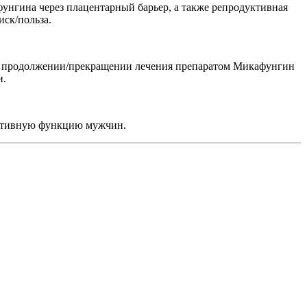
унгина через плацентарный барьер, а также репродуктивная
ск/польза.
 о продолжении/прекращении лечения препаратом Микафунгин
и.
уктивную функцию мужчин.