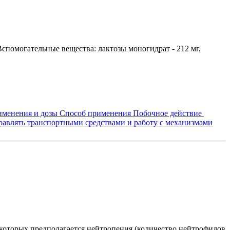
спомогательные вещества: лактозы моногидрат - 212 мг,
именения и дозы
Способ применения
Побочное действие
равлять транспортными средствами и работу с механизмами
которых предполагается нейтропения (количество нейтрофилов