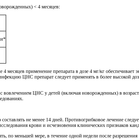
оворожденных) < 4 месяцев:
ки*
е 4 месяцев применение препарата в дозе 4 мг/кг обеспечивает
 инфекцию ЦНС препарат следует применять в более высокой дозе
с вовлечением ЦНС у детей (включая новорожденных) в возрасте 
ледованиях.
оставлять не менее 14 дней. Противогрибковое лечение следует
исследования крови и исчезновения клинических признаков канд
ь, по меньшей мере, в течение одной недели после разрешения