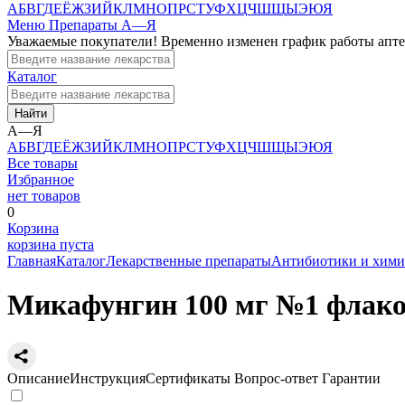
А
Б
В
Г
Д
Е
Ё
Ж
З
И
Й
К
Л
М
Н
О
П
Р
С
Т
У
Ф
Х
Ц
Ч
Ш
Щ
Ы
Э
Ю
Я
Меню
Препараты А—Я
Уважаемые покупатели! Временно изменен график работы апт
Каталог
Найти
А—Я
А
Б
В
Г
Д
Е
Ё
Ж
З
И
Й
К
Л
М
Н
О
П
Р
С
Т
У
Ф
Х
Ц
Ч
Ш
Щ
Ы
Э
Ю
Я
Все товары
Избранное
нет товаров
0
Корзина
корзина пуста
Главная
Каталог
Лекарственные препараты
Антибиотики и хими
Микафунгин 100 мг №1 флак
Описание
Инструкция
Сертификаты
Вопрос-ответ
Гарантии