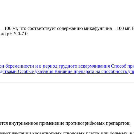
 106 мг, что соответствует содержанию микафунгина – 100 мг. В
 до рН 5.0-7.0
и беременности и в период грудного вскармливания
Способ пр
едствами
Особые указания
Влияние препарата на способность уп
уется внутривенное применение противогрибковых препаратов;
трансплантации кроветворных стволовых клеток или больных, у 