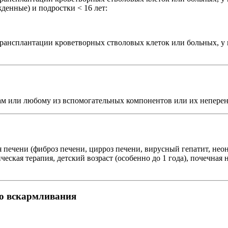
ожденные) и подростки < 16 лет:
трансплантации кроветворных стволовых клеток или больных, у 
ам или любому из вспомогательных компонентов или их неперен
 печени (фиброз печени, цирроз печени, вирусный гепатит, не
ческая терапия, детский возраст (особенно до 1 года), почечна
го вскармливания