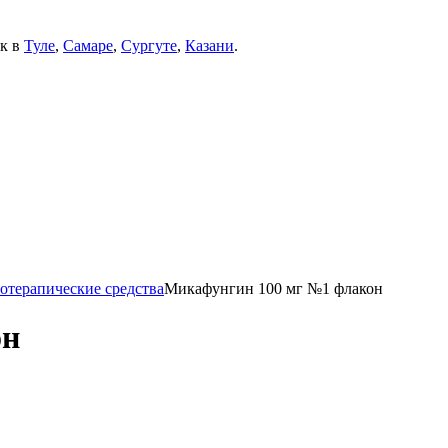
ек в
Туле
,
Самаре
,
Сургуте
,
Казани
.
отерапические средства
Микафунгин 100 мг №1 флакон
он