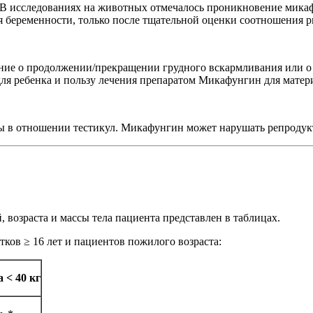
 В исследованиях на животных отмечалось проникновение микаф
 беременности, только после тщательной оценки соотношения ри
шение о продолжении/прекращении грудного вскармливания или
для ребенка и пользу лечения препаратом Микафунгин для матер
ты в отношении тестикул. Микафунгин может нарушать репрод
возраста и массы тела пациента представлен в таблицах.
ков ≥ 16 лет и пациентов пожилого возраста:
 < 40 кг