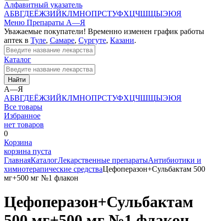
Алфавитный указатель
А
Б
В
Г
Д
Е
Ё
Ж
З
И
Й
К
Л
М
Н
О
П
Р
С
Т
У
Ф
Х
Ц
Ч
Ш
Щ
Ы
Э
Ю
Я
Меню
Препараты А—Я
Уважаемые покупатели! Временно изменен график работы
аптек в
Туле
,
Самаре
,
Сургуте
,
Казани
.
Каталог
Найти
А—Я
А
Б
В
Г
Д
Е
Ё
Ж
З
И
Й
К
Л
М
Н
О
П
Р
С
Т
У
Ф
Х
Ц
Ч
Ш
Щ
Ы
Э
Ю
Я
Все товары
Избранное
нет товаров
0
Корзина
корзина пуста
Главная
Каталог
Лекарственные препараты
Антибиотики и
химиотерапические средства
Цефоперазон+Сульбактам 500
мг+500 мг №1 флакон
Цефоперазон+Сульбактам
500 мг+500 мг №1 флакон