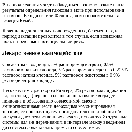
В период лечения могут наблюдаться ложноположительные
результаты определения глюкозы в моче при использовании
растворов Бенедикта или Фелинга, ложноположительная
реакция Кумбса.
Лечение недоношенных новорожденных, беременных, в
период лактации проводится в том случае, если возможная
польза превышает потенциальный риск.
Лекарственное взаимодействие
Совместим с водой д/и, 5% раствором декстрозы, 0.9%
раствором натрия хлорида, 5% раствором декстрозы в 0.225%
растворе натрия хлорида, 5% раствором декстрозы в 0.9%
растворе натрия хлорида.
Несовместим с раствором Рингера, 2% раствором лидокаина
гидрохлорида (первоначальное использование воды д/и
приводит к образованию совместимой смеси);
аминогликозидами (если необходима комбинированная
терапия, ее проводят путем последовательной дробной в/в
инфузии двух лекарственных средств, используя 2 отдельные
системы для в/в переливания; в интервале между введением
доз система должна быть промыта совместимым