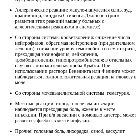
Аллергические реакции: макуло-папулезная сыпь, зуд,
крапивница, синдром Стивенса-Джонсона (риск
развития этих реакций выше у больных с
аллергическими реакциями в анамнезе).
Со стороны системы кроветворения: снижение числа
нейтрофилов, обратимая нейтропения (при длительном
лечении), снижение уровня гемоглобина и гематокрита,
преходящая эозинофилия, лейкопения,
тромбоцитопения, гипопротромбинемия; в отдельных
случаях - положительная проба Кумбса. При
использовании раствора Бенедикта или Фелинга может
наблюдаться ложноположительная реакция на глюкозу в
моче.
Со стороны мочевыделительной системы: гематурия.
Местные реакции: иногда после в/м инъекции
наблюдается преходящая боль, жжение в месте
инъекции. При в/в введении с помощью катетера может
развиться флебит в месте инфузии.
Прочие: головная боль, лихорадка, озноб, васкулит.