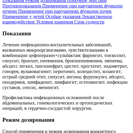
Показания
Режим дозирования
Побочное действие
Противопоказания
Применение при нарушениях функции
печени
Применение при нарушениях функции почек
Применение у детей
Особые указания
Лекарственное
взаимодействие
Условия хранения
Срок годности
Показания
Лечение инфекционно-воспалительных заболеваний,
вызванных микроорганизмами, чувствительными к
комбинации цефоперазон+сульбактам: фарингит, тонзиллит,
синусит, бронхит, пневмония, бронхопневмония, эмпиема,
абсцесс легких, пиелонефрит, цистит, простатит, эндометрит,
гонорея, вульвовагинит; перитонит, холецистит, холангит;
острый средний отит, синусит, ангина; фурункулез, абсцесс,
пиодермия, лимфаденит, лимфангит; остеомиелит, инфекции
суставов, сепсис, менингит.
Профилактика инфекционных осложнений после
абдоминальных, гинекологических и ортопедических
операций, в сердечно-сосудистой хирургии.
Режим дозирования
Способ применения и режим дозирования конкретного