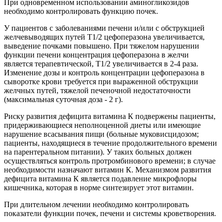
При одновременном использовании аминогликозидов
необходимо контролировать функцию почек.
У пациентов с заболеваниями печени и/или с обструкцией
желчевыводящих путей T1/2 цефоперазона увеличивается,
выведение почками повышено. При тяжелом нарушении
функции печени концентрация цефоперазона в желчи
является терапевтической, T1/2 увеличивается в 2-4 раза.
Изменение дозы и контроль концентрации цефоперазона в
сыворотке крови требуется при выраженной обструкции
желчных путей, тяжелой печеночной недостаточности
(максимальная суточная доза - 2 г).
Риску развития дефицита витамина К подвержены пациенты,
придерживающиеся неполноценной диеты или имеющие
нарушение всасывания пищи (больные муковисцидозом;
пациенты, находящиеся в течение продолжительного времени
на парентеральном питании). У таких больных должен
осуществляться контроль протромбинового времени; в случае
необходимости назначают витамин К. Механизмом развития
дефицита витамина К является подавление микрофлоры
кишечника, которая в норме синтезирует этот витамин.
При длительном лечении необходимо контролировать
показатели функции почек, печени и системы кроветворения.