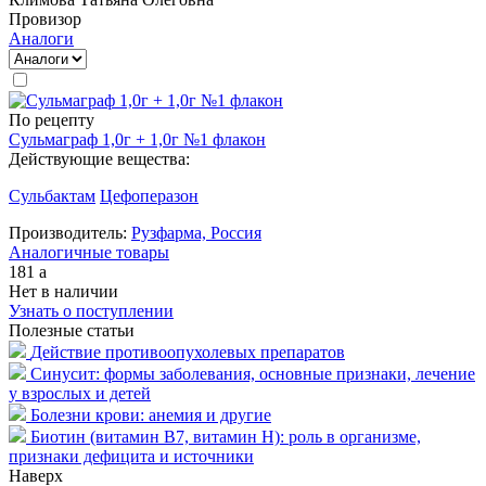
Провизор
Аналоги
По рецепту
Сульмаграф 1,0г + 1,0г №1 флакон
Действующие вещества:
Сульбактам
Цефоперазон
Производитель:
Рузфарма, Россия
Аналогичные товары
181
a
Нет в наличии
Узнать о поступлении
Полезные статьи
Действие противоопухолевых препаратов
Синусит: формы заболевания, основные признаки, лечение
у взрослых и детей
Болезни крови: анемия и другие
Биотин (витамин B7, витамин H): роль в организме,
признаки дефицита и источники
Наверх