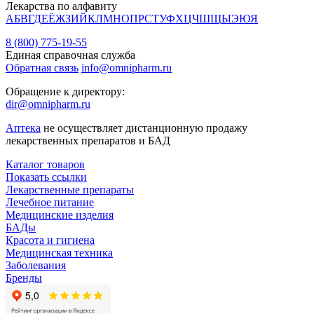
Лекарства по алфавиту
А
Б
В
Г
Д
Е
Ё
Ж
З
И
Й
К
Л
М
Н
О
П
Р
С
Т
У
Ф
Х
Ц
Ч
Ш
Щ
Ы
Э
Ю
Я
8 (800) 775-19-55
Единая справочная служба
Обратная связь
info@omnipharm.ru
Обращение к директору:
dir@omnipharm.ru
Аптека
не осуществляет дистанционную продажу
лекарственных препаратов и БАД
Каталог товаров
Показать ссылки
Лекарственные препараты
Лечебное питание
Медицинские изделия
БАДы
Красота и гигиена
Медицинская техника
Заболевания
Бренды