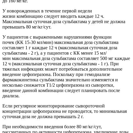
до 160 мг/кг.
У новорожденных в течение первой недели
жизни комбинацию следует вводить каждые 12 ч.
Максимальная суточная доза сульбактама у детей не должна
превышать 80 мг/кг/сут.
У пациентов с выраженными нарушениями функции
почек (КК 15-30 мл/мин) максимальная доза сульбактама
составляет 1 г каждые 12 ч (максимальная суточная доза
сульбактама - 2 г), а у пациентов с КК менее 15 мл/
мин максимальная доза сульбактама составляет 500 мг каждые
12 ч (максимальная суточная доза сульбактама - 1 г). При
тяжелых инфекциях может потребоваться дополнительное
введение цефоперазона. Поскольку при гемодиализе
фармакокинетика сульбактама значительно изменяется и
несколько снижается T1/2 цефоперазона из сыворотки,
введение данной комбинации следует планировать после
диализа.
Если регулярное мониторирование сывороточной
концентрации цефоперазона не проводится, то минимальная
суточная доза не должна превышать 2 г.
При необходимости введения более 80 мг/кг/сут,
рассчитанных по активности цефоперазона, увеличение дозы