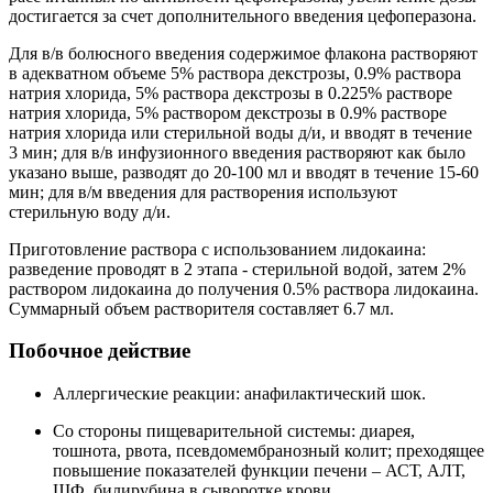
достигается за счет дополнительного введения цефоперазона.
Для в/в болюсного введения содержимое флакона растворяют
в адекватном объеме 5% раствора декстрозы, 0.9% раствора
натрия хлорида, 5% раствора декстрозы в 0.225% растворе
натрия хлорида, 5% раствором декстрозы в 0.9% растворе
натрия хлорида или стерильной воды д/и, и вводят в течение
3 мин; для в/в инфузионного введения растворяют как было
указано выше, разводят до 20-100 мл и вводят в течение 15-60
мин; для в/м введения для растворения используют
стерильную воду д/и.
Приготовление раствора с использованием лидокаина:
разведение проводят в 2 этапа - стерильной водой, затем 2%
раствором лидокаина до получения 0.5% раствора лидокаина.
Суммарный объем растворителя составляет 6.7 мл.
Побочное действие
Аллергические реакции: анафилактический шок.
Со стороны пищеварительной системы: диарея,
тошнота, рвота, псевдомембранозный колит; преходящее
повышение показателей функции печени – АСТ, АЛТ,
ЩФ, билирубина в сыворотке крови.