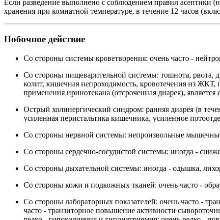
Если разведение выполнено с соблюдением правил асептики (на
хранения при комнатной температуре, в течение 12 часов (вклю
Побочное действие
Со стороны системы кроветворения: очень часто - нейтр
Со стороны пищеварительной системы: тошнота, рвота, ди
колит, кишечная непроходимость, кровотечения из ЖКТ, 
применения иринотекана (отсроченная диарея), являетс
Острый холинергический синдром: ранняя диарея (в течен
усиленная перистальтика кишечника, усиленное потоотдел
Со стороны нервной системы: непроизвольные мышечные с
Со стороны сердечно-сосудистой системы: иногда - сниж
Со стороны дыхательной системы: иногда - одышка, лихо
Со стороны кожи и подкожных тканей: очень часто - обра
Со стороны лабораторных показателей: очень часто - т
часто - транзиторное повышение активности сывороточ
редко - гипокалиемия и гипонатриемия; очень редко - п