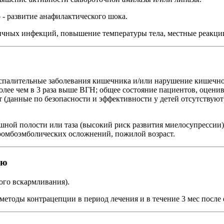
о - развитие анафилактического шока.
ичных инфекций, повышение температуры тела, местные реакци
спалительные заболевания кишечника и/или нарушение кишечно
лее чем в 3 раза выше ВГН; общее состояние пациентов, оценива
т (данные по безопасности и эффективности у детей отсутствуют
юшной полости или таза (высокий риск развития миелосупрессии
ромбоэмболических осложнений, пожилой возраст.
ью
ого вскармливания).
етоды контрацепции в период лечения и в течение 3 мес после 