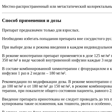
Местно-распространенный или метастатический колоректальный
Способ применения и дозы
Препарат предназначен только для взрослых.
Необходимо избегать попадания препарата вне сосудистого рус
При выборе дозы и режима введения в каждом индивидуальном 
В режиме монотерапии препарат применяется в дозе 125 мг/м² 
350 мг/м² в виде часовой внутривенной инфузии каждые 3 неде
В составе комбинированной химиотерапии с фторурацилом и ка
инфузии 1 раз в 2 недели – 180 мг/м².
Рекомендации по модификации дозы. В режиме монотерапии сниж
до 100 мг/м² и от 180 мг/м² до 150 мг/м², в режиме комбинир
терапии, при показателе общего состояния пациента, равного
Введение препарата иринотекана не следует проводить до тех 
купированы такие осложнения, как тошнота, рвота и особенно 