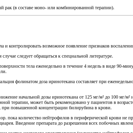
 рак (в составе моно- или комбинированной терапии).
ла и контролировать возможное появление признаков воспаления
случае следует обращаться к специальной литературе.
поверхности тела еженедельно в течение 4 недель в виде 90-мин
ли.
льция фолинатом доза иринотекана составляет при еженедельно
ение начальной дозы иринотекана от 125 мг/м² до 100 мг/м² и о
ованной терапии, может быть рекомендовано у пациентов в возра
 2, при повышенной концентрации билирубина в крови.
пор. пока количество нейтрофилов в периферической крови не пр
диарея. Введение препарата до разрешения всех побочных явлен