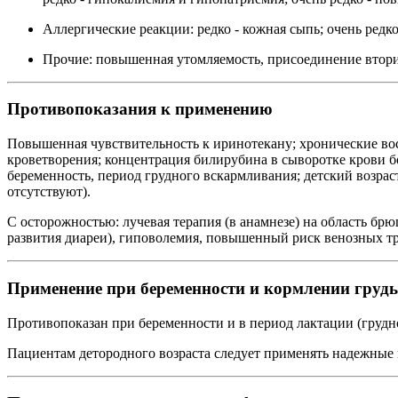
Аллергические реакции: редко - кожная сыпь; очень редк
Прочие: повышенная утомляемость, присоединение втор
Противопоказания к применению
Повышенная чувствительность к иринотекану; хронические во
кроветворения; концентрация билирубина в сыворотке крови бо
беременность, период грудного вскармливания; детский возрас
отсутствуют).
С осторожностью: лучевая терапия (в анамнезе) на область бр
развития диареи), гиповолемия, повышенный риск венозных т
Применение при беременности и кормлении груд
Противопоказан при беременности и в период лактации (грудн
Пациентам детородного возраста следует применять надежные м