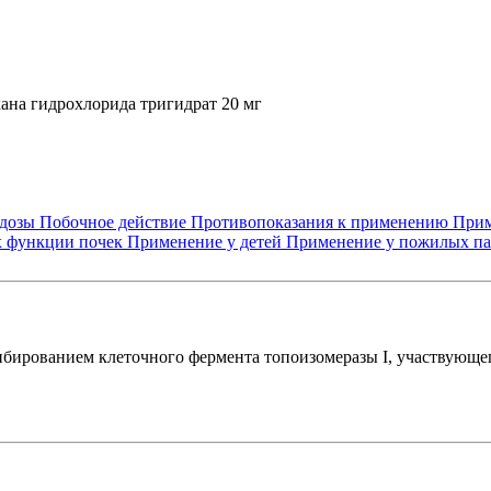
кана гидрохлорида тригидрат 20 мг
 дозы
Побочное действие
Противопоказания к применению
Прим
х функции почек
Применение у детей
Применение у пожилых п
гибированием клеточного фермента топоизомеразы I, участвующ