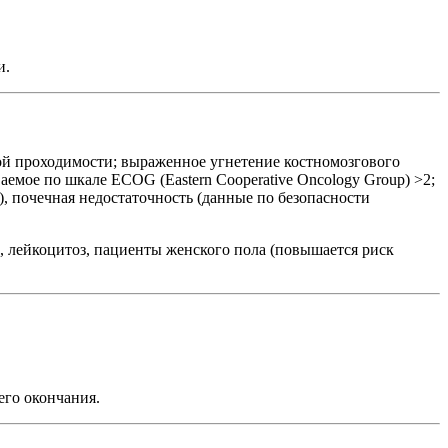
и.
й проходимости; выраженное угнетение костномозгового
емое по шкале ECOG (Eastern Cooperative Oncology Group) >2;
), почечная недостаточность (данные по безопасности
), лейкоцитоз, пациенты женского пола (повышается риск
его окончания.