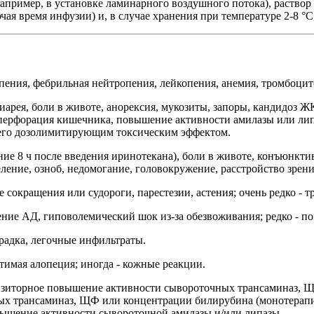
пример, в установке ламинарного воздушного потока), раствор 
чая время инфузии) и, в случае хранения при температуре 2-8 °С
опения, фебрильная нейтропения, лейкопения, анемия, тромбоцит
арея, боли в животе, анорексия, мукозиты, запоры, кандидоз Ж
перфорация кишечника, повышение активности амилазы или липа
я его дозолимитирующим токсическим эффектом.
ие 8 ч после введения иринотекана), боли в животе, конъюнкти
ение, озноб, недомогание, головокружение, расстройство зрения
окращения или судороги, парестезии, астения; очень редко - 
ение АД, гиповолемический шок из-за обезвоживания; редко - 
радка, легочные инфильтраты.
тимая алопеция; иногда - кожные реакции.
ранзиторное повышение активности сывороточных трансаминаз, 
ных трансаминаз, ЩФ или концентрации билирубина (монотерап
овышение активности сывороточной амилазы и/или липазы.