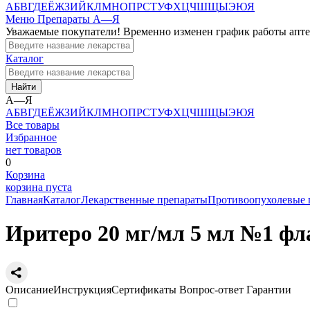
А
Б
В
Г
Д
Е
Ё
Ж
З
И
Й
К
Л
М
Н
О
П
Р
С
Т
У
Ф
Х
Ц
Ч
Ш
Щ
Ы
Э
Ю
Я
Меню
Препараты А—Я
Уважаемые покупатели! Временно изменен график работы апт
Каталог
Найти
А—Я
А
Б
В
Г
Д
Е
Ё
Ж
З
И
Й
К
Л
М
Н
О
П
Р
С
Т
У
Ф
Х
Ц
Ч
Ш
Щ
Ы
Э
Ю
Я
Все товары
Избранное
нет товаров
0
Корзина
корзина пуста
Главная
Каталог
Лекарственные препараты
Противоопухолевые 
Иритеро 20 мг/мл 5 мл №1 фл
Описание
Инструкция
Сертификаты
Вопрос-ответ
Гарантии