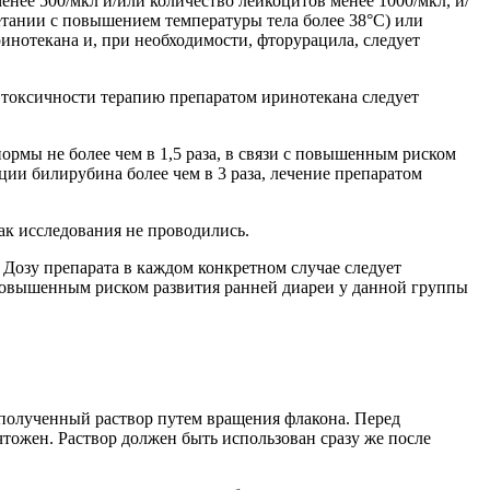
енее 500/мкл и/или количество лейкоцитов менее 1000/мкл, и/
етании с повышением температуры тела более 38°С) или
инотекана и, при необходимости, фторурацила, следует
 токсичности терапию препаратом иринотекана следует
мы не более чем в 1,5 раза, в связи с повышенным риском
ии билирубина более чем в 3 раза, лечение препаратом
ак исследования не проводились.
Дозу препарата в каждом конкретном случае следует
с повышенным риском развития ранней диареи у данной группы
ь полученный раствор путем вращения флакона. Перед
чтожен. Раствор должен быть использован сразу же после