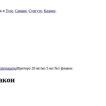
ек в
Туле
,
Самаре
,
Сургуте
,
Казани
.
препараты
Иритеро 20 мг/мл 5 мл №1 флакон
акон