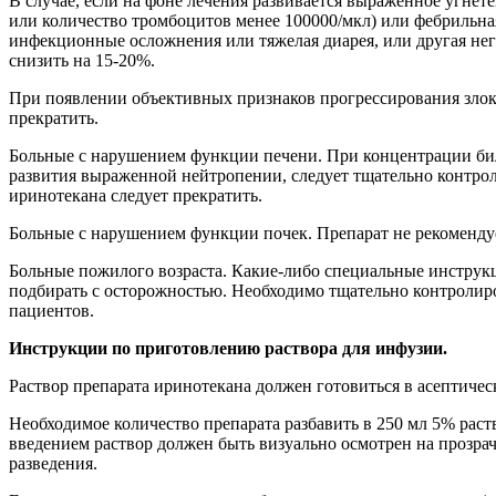
В случае, если на фоне лечения развивается выраженное угнет
или количество тромбоцитов менее 100000/мкл) или фебрильна
инфекционные осложнения или тяжелая диарея, или другая нег
снизить на 15-20%.
При появлении объективных признаков прогрессирования злок
прекратить.
Больные с нарушением функции печени. При концентрации бил
развития выраженной нейтропении, следует тщательно контрол
иринотекана следует прекратить.
Больные с нарушением функции почек. Препарат не рекомендуе
Больные пожилого возраста. Какие-либо специальные инструк
подбирать с осторожностью. Необходимо тщательно контролиро
пациентов.
Инструкции по приготовлению раствора для инфузии.
Раствор препарата иринотекана должен готовиться в асептичес
Необходимое количество препарата разбавить в 250 мл 5% рас
введением раствор должен быть визуально осмотрен на прозрач
разведения.