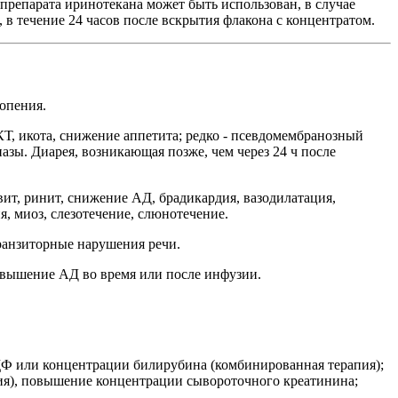
препарата иринотекана может быть использован, в случае
, в течение 24 часов после вскрытия флакона с концентратом.
опения.
КТ, икота, снижение аппетита; редко - псевдомембранозный
зы. Диарея, возникающая позже, чем через 24 ч после
вит, ринит, снижение АД, брадикардия, вазодилатация,
, миоз, слезотечение, слюнотечение.
транзиторные нарушения речи.
повышение АД во время или после инфузии.
ЩФ или концентрации билирубина (комбинированная терапия);
ия), повышение концентрации сывороточного креатинина;