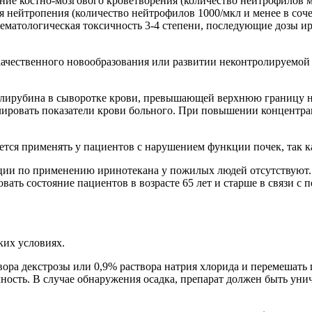
ение костно-мозгового кроветворения (количество нейтрофилов м
я нейтропения (количество нейтрофилов 1000/мкл и менее в соч
ематологическая токсичность 3-4 степени, последующие дозы ир
ачественного новообразования или развитии неконтролируемой
ирубина в сыворотке крови, превышающей верхнюю границу нор
ировать показатели крови больного. При повышении концентрац
тся применять у пациентов с нарушением функции почек, так к
ции по применению иринотекана у пожилых людей отсутствуют. 
вать состояние пациентов в возрасте 65 лет и старше в связи 
ких условиях.
твора декстрозы или 0,9% раствора натрия хлорида и перемешат
ность. В случае обнаружения осадка, препарат должен быть уни