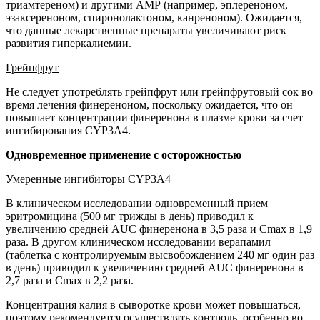
триамтереном) и другими АМР (например, эплереноном,
эзаксереноном, спиронолактоном, канреноном). Ожидается,
что данные лекарственные препараты увеличивают риск
развития гиперкалиемии.
Грейпфрут
Не следует употреблять грейпфрут или грейпфрутовый сок во
время лечения финереноном, поскольку ожидается, что он
повышает концентрации финеренона в плазме крови за счет
ингибирования CYP3A4.
Одновременное применение с осторожностью
Умеренные ингибиторы CYP3A4
В клиническом исследовании одновременный прием
эритромицина (500 мг трижды в день) приводил к
увеличению средней AUC финеренона в 3,5 раза и Cmax в 1,9
раза. В другом клиническом исследовании верапамил
(таблетка с контролируемым высвобождением 240 мг один раз
в день) приводил к увеличению средней AUC финеренона в
2,7 раза и Cmax в 2,2 раза.
Концентрация калия в сыворотке крови может повышаться,
поэтому рекомендуется осуществлять контроль, особенно во