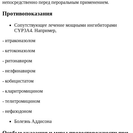
непосредственно перед пероральным применением.
Противопоказания
Сопутствующее лечение мощными ингибиторами
CYP3A4. Например,
- итраконазолом
- кетоконазолом
- ритонавиром
- нелфинавиром
- кобицистатом
- кларитромицином
- телитромицином
- нефазодоном
Болезнь Аддисона
Особые указания и меры предосторожности при