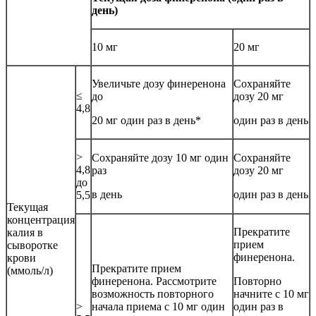
день)
10 мг
20 мг
Увеличьте дозу финеренона
Сохраняйте
≤
до
дозу 20 мг
4,8
20 мг один раз в день*
один раз в день
>
Сохраняйте дозу 10 мг один
Сохраняйте
4,8
раз
дозу 20 мг
до
в день
один раз в день
5,5
Текущая
концентрация
Прекратите
калия в
прием
сыворотке
финеренона.
крови
Прекратите прием
(ммоль/л)
финеренона. Рассмотрите
Повторно
возможность повторного
начните с 10 мг
>
начала приема с 10 мг один
один раз в