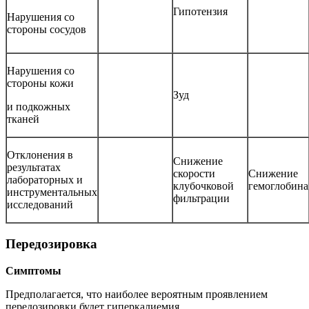
Гипотензия
Нарушения со
стороны сосудов
Нарушения со
стороны кожи
Зуд
и подкожных
тканей
Отклонения в
Снижение
результатах
скорости
Снижение
лабораторных и
клубочковой
гемоглобина
инструментальных
фильтрации
исследований
Передозировка
Симптомы
Предполагается, что наиболее вероятным проявлением
передозировки будет гиперкалиемия