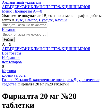
Алфавитный указатель
А
Б
В
Г
Д
Е
Ё
Ж
З
И
Й
К
Л
М
Н
О
П
Р
С
Т
У
Ф
Х
Ц
Ч
Ш
Щ
Ы
Э
Ю
Я
Меню
Препараты А—Я
Уважаемые покупатели! Временно изменен график работы
аптек в
Туле
,
Самаре
,
Сургуте
,
Казани
.
Каталог
Найти
А—Я
А
Б
В
Г
Д
Е
Ё
Ж
З
И
Й
К
Л
М
Н
О
П
Р
С
Т
У
Ф
Х
Ц
Ч
Ш
Щ
Ы
Э
Ю
Я
Все товары
Избранное
нет товаров
0
Корзина
корзина пуста
Главная
Каталог
Лекарственные препараты
Диуретические
средства
Фириалта 20 мг №28 таблетки
Фириалта 20 мг №28
таблетки