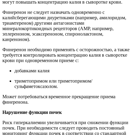
могут повышать концентрацию калия в сыворотке крови.
Финеренон не следует назначать одновременно с
калийсберегающими диуретиками (например, амилоридом,
триамтереном) другими антагонистами
минералокортикоидных рецепторов (АМР, например,
эплереноном, эсаксереноном, спиронолактоном,
канреноном).
Финеренон необходимо применять с осторожностью, а также
требуется контролировать концентрацию калия в сыворотке
крови при одновременном приеме с:
добавками калия
триметопримом или триметопримом/
сульфаметоксазолом.
Может потребоваться временное прекращение приема
финеренона.
Нарушение функции почек
Риск гиперкалиемии увеличивается при снижении функции
почек. При необходимости следует проводить постоянный
мониторинг функции почек в соответствии со стандартной