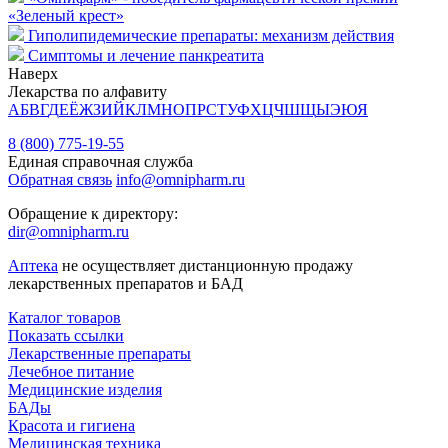
«Зеленый крест»
Гиполипидемические препараты: механизм действия
Симптомы и лечение панкреатита
Наверх
Лекарства по алфавиту
А
Б
В
Г
Д
Е
Ё
Ж
З
И
Й
К
Л
М
Н
О
П
Р
С
Т
У
Ф
Х
Ц
Ч
Ш
Щ
Ы
Э
Ю
Я
8 (800) 775-19-55
Единая справочная служба
Обратная связь
info@omnipharm.ru
Обращение к директору:
dir@omnipharm.ru
Аптека
не осуществляет дистанционную продажу
лекарственных препаратов и БАД
Каталог товаров
Показать ссылки
Лекарственные препараты
Лечебное питание
Медицинские изделия
БАДы
Красота и гигиена
Медицинская техника