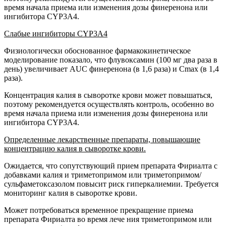
время начала приема или изменения дозы финеренона или
ингибитора CYP3A4.
Слабые ингибиторы CYP3A4
Физиологически обоснованное фармакокинетическое
моделирование показало, что флувоксамин (100 мг два раза в
день) увеличивает AUC финеренона (в 1,6 раза) и Cmax (в 1,4
раза).
Концентрация калия в сыворотке крови может повышаться,
поэтому рекомендуется осуществлять контроль, особенно во
время начала приема или изменения дозы финеренона или
ингибитора CYP3A4.
Определенные лекарственные препараты, повышающие
концентрацию калия в сыворотке крови.
Ожидается, что сопутствующий прием препарата Фириалта с
добавками калия и триметопримом или триметопримом/
сульфаметоксазолом повысит риск гиперкалиемии. Требуется
мониторинг калия в сыворотке крови.
Может потребоваться временное прекращение приема
препарата Фириалта во время лече ния триметопримом или