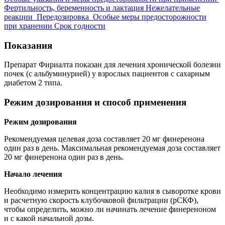
Фертильность, беременность и лактация
Нежелательные
реакции
Передозировка
Особые меры предосторожности
при хранении
Срок годности
Показания
Препарат Фириалта показан для лечения хронической болезни
почек (с альбуминурией) у взрослых пациентов с сахарным
диабетом 2 типа.
Режим дозирования и способ применения
Режим дозирования
Рекомендуемая целевая доза составляет 20 мг финеренона
один раз в день. Максимальная рекомендуемая доза составляет
20 мг финеренона один раз в день.
Начало лечения
Необходимо измерить концентрацию калия в сыворотке крови
и расчетную скорость клубочковой фильтрации (рСКФ),
чтобы определить, можно ли начинать лечение финереноном
и с какой начальной дозы.