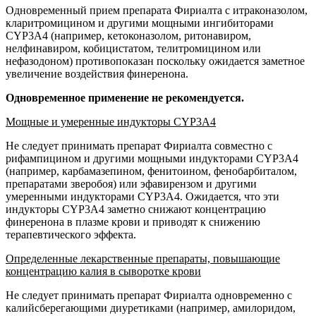
Одновременный прием препарата Фириалта с итраконазолом,
кларитромицином и другими мощными ингибиторами
CYP3A4 (например, кетоконазолом, ритонавиром,
нелфинавиром, кобицистатом, телитромицином или
нефазодоном) противопоказан поскольку ожидается заметное
увеличение воздействия финеренона.
Одновременное применение не рекомендуется.
Мощные и умеренные индукторы CYP3A4
Не следует принимать препарат Фириалта совместно с
рифампицином и другими мощными индукторами CYP3A4
(например, карбамазепином, фенитоином, фенобарбиталом,
препаратами зверобоя) или эфавирензом и другими
умеренными индукторами CYP3A4. Ожидается, что эти
индукторы CYP3A4 заметно снижают концентрацию
финеренона в плазме крови и приводят к снижению
терапевтического эффекта.
Определенные лекарственные препараты, повышающие
концентрацию калия в сыворотке крови
Не следует принимать препарат Фириалта одновременно с
калийсберегающими диуретиками (например, амилоридом,