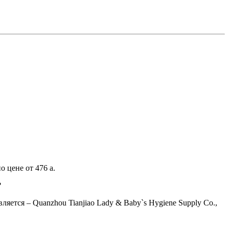
по цене от 476
a
.
?
ется – Quanzhou Tianjiao Lady & Baby`s Hygiene Supply Co.,