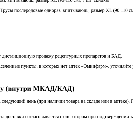
. впитывающ., размер XL (90-110 см), 7 шт. скидка?
усы послеродовые однораз. впитывающ., размер XL (90-110 см)
яет дистанционную продажу рецептурных препаратов и БАД.
селенные пункты, в которых нет аптек «Омнифарм», уточняйте 
гу (внутри МКАД/КАД)
а следующий день (при наличии товара на складе или в аптеке). 
та доставки согласовывается с оператором при подтверждении за