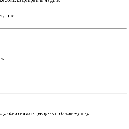
 дома, квартире или на даче.
туации.
и.
х удобно снимать, разорвав по боковому шву.