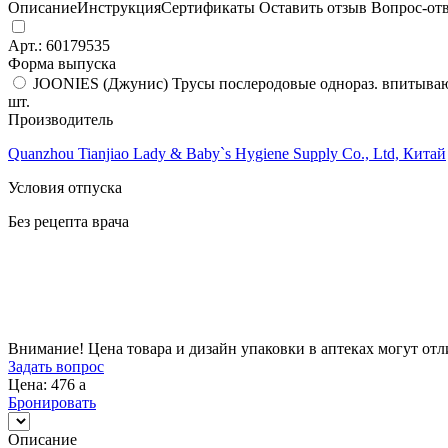
Описание
Инструкция
Сертификаты
Оставить отзыв
Вопрос-от
Арт.:
60179535
Форма выпуска
JOONIES (Джунис) Трусы послеродовые однораз. впитывающ
шт.
Производитель
Quanzhou Tianjiao Lady & Baby`s Hygiene Supply Co., Ltd, Китай
Условия отпуска
Без рецепта врача
Цена
476
a
Внимание! Цена товара и дизайн упаковки в аптеках могут отл
Задать вопрос
Цена: 476
a
Бронировать
Описание