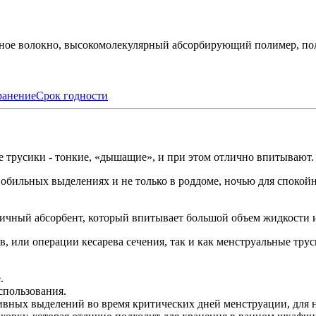
сное волокно, высокомолекулярный абсорбирующий полимер, пол
анение
Срок годности
 трусики - тонкие, «дышащие», и при этом отлично впитывают.
бильных выделениях и не только в роддоме, ночью для спокойно
ичный абсорбент, который впитывает большой объем жидкости и 
в, или операции кесарева сечения, так и как менструальные тр
.
спользования.
вных выделений во время критических дней менструации, для н