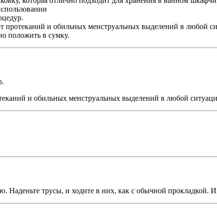
ку, которая отлично подходит для хранения в ванном шкафчике
использовании
оцедур.
т протеканий и обильных менструальных выделений в любой си
о положить в сумку.
р.
теканий и обильных менструальных выделений в любой ситуаци
. Наденьте трусы, и ходите в них, как с обычной прокладкой. И