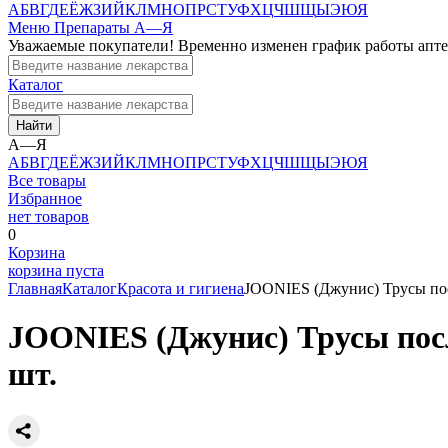
А
Б
В
Г
Д
Е
Ё
Ж
З
И
Й
К
Л
М
Н
О
П
Р
С
Т
У
Ф
Х
Ц
Ч
Ш
Щ
Ы
Э
Ю
Я
Меню
Препараты А—Я
Уважаемые покупатели! Временно изменен график работы апт
Каталог
Найти
А—Я
А
Б
В
Г
Д
Е
Ё
Ж
З
И
Й
К
Л
М
Н
О
П
Р
С
Т
У
Ф
Х
Ц
Ч
Ш
Щ
Ы
Э
Ю
Я
Все товары
Избранное
нет товаров
0
Корзина
корзина пуста
Главная
Каталог
Красота и гигиена
JOONIES (Джунис) Трусы посл
JOONIES (Джунис) Трусы посл
шт.