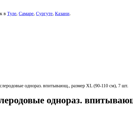
ек в
Туле
,
Самаре
,
Сургуте
,
Казани
.
еродовые однораз. впитывающ., размер XL (90-110 см), 7 шт.
еродовые однораз. впитывающ.,