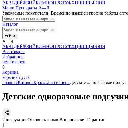
А
Б
В
Г
Д
Е
Ё
Ж
З
И
Й
К
Л
М
Н
О
П
Р
С
Т
У
Ф
Х
Ц
Ч
Ш
Щ
Ы
Э
Ю
Я
Меню
Препараты А—Я
Уважаемые покупатели! Временно изменен график работы апт
Каталог
Найти
А—Я
А
Б
В
Г
Д
Е
Ё
Ж
З
И
Й
К
Л
М
Н
О
П
Р
С
Т
У
Ф
Х
Ц
Ч
Ш
Щ
Ы
Э
Ю
Я
Все товары
Избранное
нет товаров
0
Корзина
корзина пуста
Главная
Каталог
Красота и гигиена
Детские одноразовые подгузн
Детские одноразовые подгузни
Инструкция
Оставить отзыв
Вопрос-ответ
Гарантии