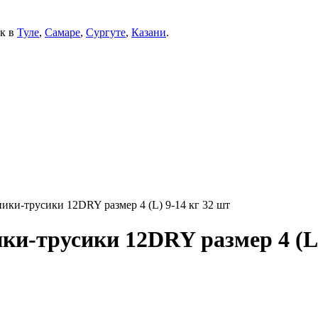
ек в
Туле
,
Самаре
,
Сургуте
,
Казани
.
ики-трусики 12DRY размер 4 (L) 9-14 кг 32 шт
ки-трусики 12DRY размер 4 (L)