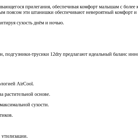
ивающегося прилегания, обеспечивая комфорт малышам с более 
ным поясом эти штанишки обеспечивают невероятный комфорт и
нтируя сухость днём и ночью.
н, подгузники-трусики 12dry предлагают идеальный баланс инн
логией AirCool.
а растительной основе.
максимальной сухости.
тиков.
й утилизации.