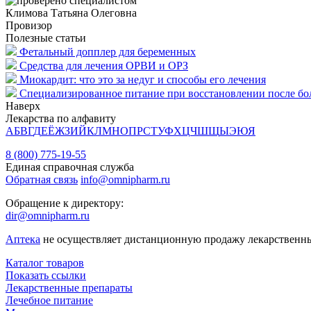
Климова Татьяна Олеговна
Провизор
Полезные статьи
Фетальный допплер для беременных
Средства для лечения ОРВИ и ОРЗ
Миокардит: что это за недуг и способы его лечения
Специализированное питание при восстановлении после бо
Наверх
Лекарства по алфавиту
А
Б
В
Г
Д
Е
Ё
Ж
З
И
Й
К
Л
М
Н
О
П
Р
С
Т
У
Ф
Х
Ц
Ч
Ш
Щ
Ы
Э
Ю
Я
8 (800) 775-19-55
Единая справочная служба
Обратная связь
info@omnipharm.ru
Обращение к директору:
dir@omnipharm.ru
Аптека
не осуществляет дистанционную продажу лекарственн
Каталог товаров
Показать ссылки
Лекарственные препараты
Лечебное питание