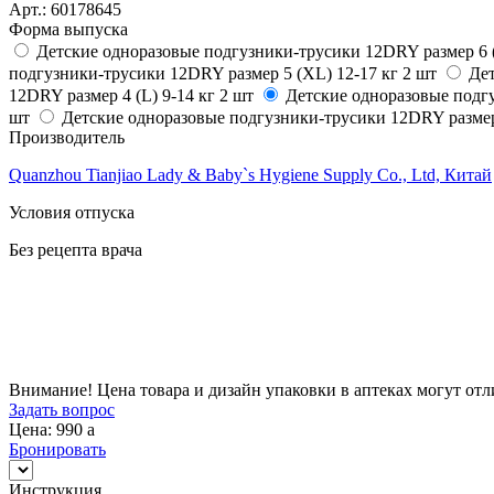
Арт.:
60178645
Форма выпуска
Детские одноразовые подгузники-трусики 12DRY размер 6 
подгузники-трусики 12DRY размер 5 (ХL) 12-17 кг 2 шт
Дет
12DRY размер 4 (L) 9-14 кг 2 шт
Детские одноразовые подгу
шт
Детские одноразовые подгузники-трусики 12DRY размер 
Производитель
Quanzhou Tianjiao Lady & Baby`s Hygiene Supply Co., Ltd, Китай
Условия отпуска
Без рецепта врача
Цена
990
a
Внимание! Цена товара и дизайн упаковки в аптеках могут отл
Задать вопрос
Цена: 990
a
Бронировать
Инструкция