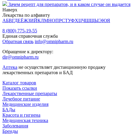
Зачем рецепт для препаратов, и в каком случае он выдается
Наверх
Лекарства по алфавиту
А
Б
В
Г
Д
Е
Ё
Ж
З
И
Й
К
Л
М
Н
О
П
Р
С
Т
У
Ф
Х
Ц
Ч
Ш
Щ
Ы
Э
Ю
Я
8 (800) 775-19-55
Единая справочная служба
Обратная связь
info@omnipharm.ru
Обращение к директору:
dir@omnipharm.ru
Аптека
не осуществляет дистанционную продажу
лекарственных препаратов и БАД
Каталог товаров
Показать ссылки
Лекарственные препараты
Лечебное питание
Медицинские изделия
БАДы
Красота и гигиена
Медицинская техника
Заболевания
Бренды