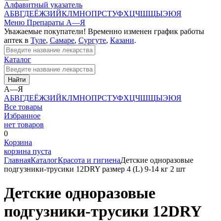
Алфавитный указатель
А
Б
В
Г
Д
Е
Ё
Ж
З
И
Й
К
Л
М
Н
О
П
Р
С
Т
У
Ф
Х
Ц
Ч
Ш
Щ
Ы
Э
Ю
Я
Меню
Препараты А—Я
Уважаемые покупатели! Временно изменен график работы
аптек в
Туле
,
Самаре
,
Сургуте
,
Казани
.
Каталог
Найти
А—Я
А
Б
В
Г
Д
Е
Ё
Ж
З
И
Й
К
Л
М
Н
О
П
Р
С
Т
У
Ф
Х
Ц
Ч
Ш
Щ
Ы
Э
Ю
Я
Все товары
Избранное
нет товаров
0
Корзина
корзина пуста
Главная
Каталог
Красота и гигиена
Детские одноразовые
подгузники-трусики 12DRY размер 4 (L) 9-14 кг 2 шт
Детские одноразовые
подгузники-трусики 12DRY