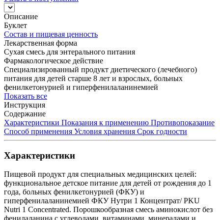
Описание
Буклет
Состав и пищевая ценность
Лекарственная форма
Сухая смесь для энтерального питания
Фармакологическое действие
Специализированный продукт диетического (лечебного)
питания для детей старше 8 лет и взрослых, больных
фенилкетонурией и гиперфенилаланинемией
Показать все
Инструкция
Содержание
Характеристики
Показания к применению
Противопоказание
Способ применения
Условия хранения
Срок годности
Характеристики
Пищевой продукт для специальных медицинских целей:
функциональное детское питание для детей от рождения до 1
года, больных фенилкетонурией (ФКУ) и
гиперфенилаланинемией ФКУ Нутри 1 Концентрат/ PKU
Nutri 1 Concentrated. Порошкообразная смесь аминокислот без
фенилаланина с углеводами, витаминами, минералами и