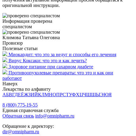
оригинальной инструкции.
Информация проверена
специалистом
Климова Татьяна Олеговна
Провизор
Полезные статьи
Миокардит: что это за недуг и способы его лечения
Вирус Коксаки: что это и как лечить?
Здоровое питание при сахарном диабете
Противоопухолевые препараты: что это и как они
работают
Наверх
Лекарства по алфавиту
А
Б
В
Г
Д
Е
Ё
Ж
З
И
Й
К
Л
М
Н
О
П
Р
С
Т
У
Ф
Х
Ц
Ч
Ш
Щ
Ы
Э
Ю
Я
8 (800) 775-19-55
Единая справочная служба
Обратная связь
info@omnipharm.ru
Обращение к директору:
dir@omnipharm.ru