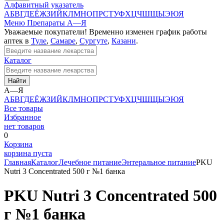
Алфавитный указатель
А
Б
В
Г
Д
Е
Ё
Ж
З
И
Й
К
Л
М
Н
О
П
Р
С
Т
У
Ф
Х
Ц
Ч
Ш
Щ
Ы
Э
Ю
Я
Меню
Препараты А—Я
Уважаемые покупатели! Временно изменен график работы
аптек в
Туле
,
Самаре
,
Сургуте
,
Казани
.
Каталог
Найти
А—Я
А
Б
В
Г
Д
Е
Ё
Ж
З
И
Й
К
Л
М
Н
О
П
Р
С
Т
У
Ф
Х
Ц
Ч
Ш
Щ
Ы
Э
Ю
Я
Все товары
Избранное
нет товаров
0
Корзина
корзина пуста
Главная
Каталог
Лечебное питание
Энтеральное питание
PKU
Nutri 3 Concentrated 500 г №1 банка
PKU Nutri 3 Concentrated 500
г №1 банка