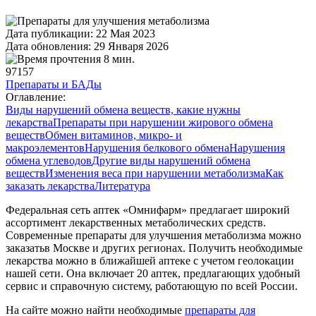
Дата публикации: 22 Мая 2023
Дата обновления: 29 Января 2026
8 мин.
97157
Препараты и БАДы
Оглавление:
Виды нарушений обмена веществ, какие нужны
лекарства
Препараты при нарушении жирового обмена
веществ
Обмен витаминов, микро- и
макроэлементов
Нарушения белкового обмена
Нарушения
обмена углеводов
Другие виды нарушений обмена
веществ
Изменения веса при нарушении метаболизма
Как
заказать лекарства
Литература
Федеральная сеть аптек «Омнифарм» предлагает широкий
ассортимент лекарственных метаболических средств.
Современные препараты для улучшения метаболизма можно
заказатьв Москве и других регионах. Получить необходимые
лекарства можно в ближайшей аптеке с учетом геолокации
нашей сети. Она включает 20 аптек, предлагающих удобный
сервис и справочную систему, работающую по всей России.
На сайте можно найти необходимые
препараты для