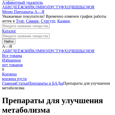
Алфавитный указатель
А
Б
В
Г
Д
Е
Ё
Ж
З
И
Й
К
Л
М
Н
О
П
Р
С
Т
У
Ф
Х
Ц
Ч
Ш
Щ
Ы
Э
Ю
Я
Меню
Препараты А—Я
Уважаемые покупатели! Временно изменен график работы
аптек в
Туле
,
Самаре
,
Сургуте
,
Казани
.
Каталог
Найти
А—Я
А
Б
В
Г
Д
Е
Ё
Ж
З
И
Й
К
Л
М
Н
О
П
Р
С
Т
У
Ф
Х
Ц
Ч
Ш
Щ
Ы
Э
Ю
Я
Все товары
Избранное
нет товаров
0
Корзина
корзина пуста
Главная
Статьи
Препараты и БАДы
Препараты для улучшения
метаболизма
Препараты для улучшения
метаболизма