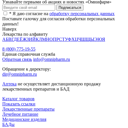
Узнавайте первыми об акциях и новостях «Омнифарм»
*
Я даю согласие на
обработку персональных данных
Поставьте галочку для согласия обработки персональных
данных!
Наверх
Лекарства по алфавиту
А
Б
В
Г
Д
Е
Ё
Ж
З
И
Й
К
Л
М
Н
О
П
Р
С
Т
У
Ф
Х
Ц
Ч
Ш
Щ
Ы
Э
Ю
Я
8 (800) 775-19-55
Единая справочная служба
Обратная связь
info@omnipharm.ru
Обращение к директору:
dir@omnipharm.ru
Аптека
не осуществляет дистанционную продажу
лекарственных препаратов и БАД
Каталог товаров
Показать ссылки
Лекарственные препараты
Лечебное питание
Медицинские изделия
БАДы