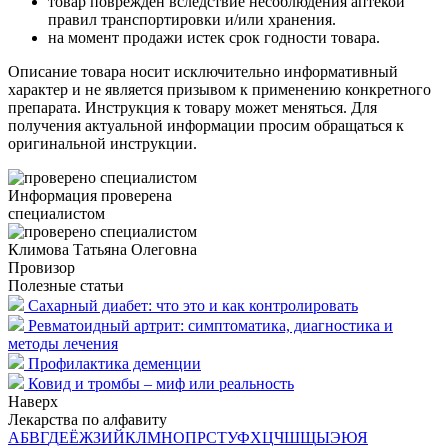
товар поврежден вследствие несоблюдения аптекой
правил транспортировки и/или хранения.
на момент продажи истек срок годности товара.
Описание товара носит исключительно информативный
характер и не является призывом к применению конкретного
препарата. Инструкция к товару может меняться. Для
получения актуальной информации просим обращаться к
оригинальной инструкции.
Информация проверена
специалистом
Климова Татьяна Олеговна
Провизор
Полезные статьи
Сахарный диабет: что это и как контролировать
Ревматоидный артрит: симптоматика, диагностика и
методы лечения
Профилактика деменции
Ковид и тромбы – миф или реальность
Наверх
Лекарства по алфавиту
А
Б
В
Г
Д
Е
Ё
Ж
З
И
Й
К
Л
М
Н
О
П
Р
С
Т
У
Ф
Х
Ц
Ч
Ш
Щ
Ы
Э
Ю
Я