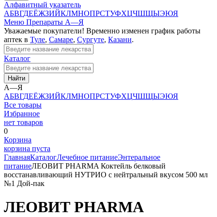
Алфавитный указатель
А
Б
В
Г
Д
Е
Ё
Ж
З
И
Й
К
Л
М
Н
О
П
Р
С
Т
У
Ф
Х
Ц
Ч
Ш
Щ
Ы
Э
Ю
Я
Меню
Препараты А—Я
Уважаемые покупатели! Временно изменен график работы
аптек в
Туле
,
Самаре
,
Сургуте
,
Казани
.
Каталог
Найти
А—Я
А
Б
В
Г
Д
Е
Ё
Ж
З
И
Й
К
Л
М
Н
О
П
Р
С
Т
У
Ф
Х
Ц
Ч
Ш
Щ
Ы
Э
Ю
Я
Все товары
Избранное
нет товаров
0
Корзина
корзина пуста
Главная
Каталог
Лечебное питание
Энтеральное
питание
ЛЕОВИТ PHARMA Коктейль белковый
восстанавливающий НУТРИО с нейтральный вкусом 500 мл
№1 Дой-пак
ЛЕОВИТ PHARMA