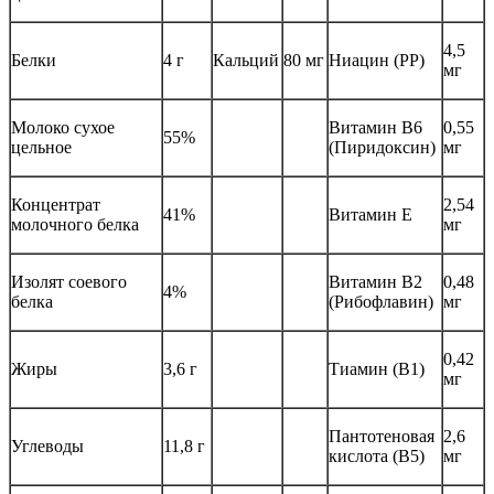
4,5
Белки
4 г
Кальций
80 мг
Ниацин (PP)
мг
Молоко сухое
Витамин B6
0,55
55%
цельное
(Пиридоксин)
мг
Концентрат
2,54
41%
Витамин E
молочного белка
мг
Изолят соевого
Витамин B2
0,48
4%
белка
(Рибофлавин)
мг
0,42
Жиры
3,6 г
Тиамин (B1)
мг
Пантотеновая
2,6
Углеводы
11,8 г
кислота (B5)
мг