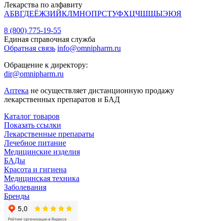
Лекарства по алфавиту
А
Б
В
Г
Д
Е
Ё
Ж
З
И
Й
К
Л
М
Н
О
П
Р
С
Т
У
Ф
Х
Ц
Ч
Ш
Щ
Ы
Э
Ю
Я
8 (800) 775-19-55
Единая справочная служба
Обратная связь
info@omnipharm.ru
Обращение к директору:
dir@omnipharm.ru
Аптека
не осуществляет дистанционную продажу
лекарственных препаратов и БАД
Каталог товаров
Показать ссылки
Лекарственные препараты
Лечебное питание
Медицинские изделия
БАДы
Красота и гигиена
Медицинская техника
Заболевания
Бренды