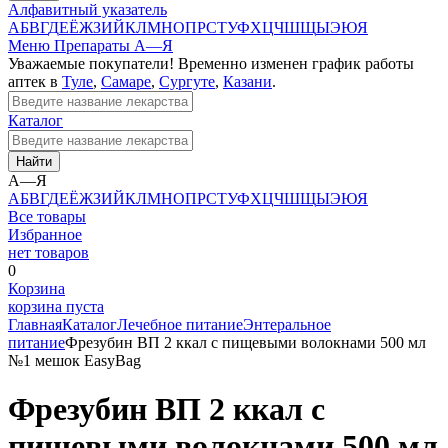
Алфавитный указатель
А
Б
В
Г
Д
Е
Ё
Ж
З
И
Й
К
Л
М
Н
О
П
Р
С
Т
У
Ф
Х
Ц
Ч
Ш
Щ
Ы
Э
Ю
Я
Меню
Препараты А—Я
Уважаемые покупатели! Временно изменен график работы
аптек в
Туле
,
Самаре
,
Сургуте
,
Казани
.
Каталог
Найти
А—Я
А
Б
В
Г
Д
Е
Ё
Ж
З
И
Й
К
Л
М
Н
О
П
Р
С
Т
У
Ф
Х
Ц
Ч
Ш
Щ
Ы
Э
Ю
Я
Все товары
Избранное
нет товаров
0
Корзина
корзина пуста
Главная
Каталог
Лечебное питание
Энтеральное
питание
Фрезубин ВП 2 ккал с пищевыми волокнами 500 мл
№1 мешок EasyBag
Фрезубин ВП 2 ккал с
пищевыми волокнами 500 мл