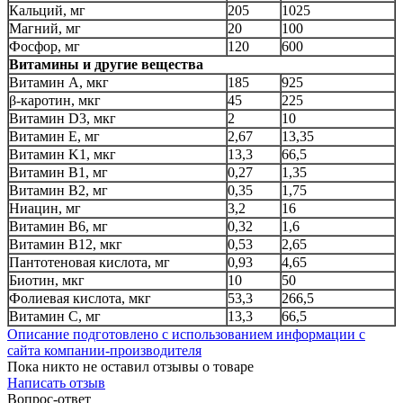
Кальций, мг
205
1025
Магний, мг
20
100
Фосфор, мг
120
600
Витамины и другие вещества
Витамин A, мкг
185
925
β-каротин, мкг
45
225
Витамин D3, мкг
2
10
Витамин E, мг
2,67
13,35
Витамин K1, мкг
13,3
66,5
Витамин B1, мг
0,27
1,35
Витамин B2, мг
0,35
1,75
Ниацин, мг
3,2
16
Витамин B6, мг
0,32
1,6
Витамин B12, мкг
0,53
2,65
Пантотеновая кислота, мг
0,93
4,65
Биотин, мкг
10
50
Фолиевая кислота, мкг
53,3
266,5
Витамин C, мг
13,3
66,5
Описание подготовлено с использованием информации с
сайта компании-производителя
Пока никто не оставил отзывы о товаре
Написать отзыв
Вопрос-ответ