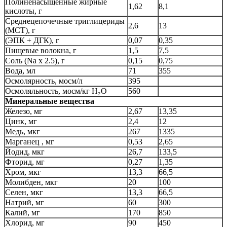
Полиненасыщенные жирные
1,62
8,1
кислоты, г
Среднецепочечные триглицериды
2,6
13
(МСТ), г
(ЭПК + ДГК), г
0,07
0,35
Пищевые волокна, г
1,5
7,5
Соль (Na x 2.5), г
0,15
0,75
Вода, мл
71
355
Осмолярность, мосм/л
395
Осмоляльность, мосм/кг H₂O
560
Минеральные вещества
Железо, мг
2,67
13,35
Цинк, мг
2,4
12
Медь, мкг
267
1335
Марганец , мг
0,53
2,65
Йодид, мкг
26,7
133,5
Фторид, мг
0,27
1,35
Хром, мкг
13,3
66,5
Молибден, мкг
20
100
Селен, мкг
13,3
66,5
Натрий, мг
60
300
Калий, мг
170
850
Хлорид, мг
90
450