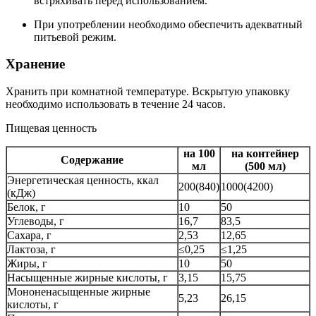
встряхивать перед использованием.
При употреблении необходимо обеспечить адекватный
питьевой режим.
Хранение
Хранить при комнатной температуре. Вскрытую упаковку
необходимо использовать в течение 24 часов.
Пищевая ценность
на 100
на контейнер
Содержание
мл
(500 мл)
Энергетическая ценность, ккал
200(840)
1000(4200)
(кДж)
Белок, г
10
50
Углеводы, г
16,7
83,5
Сахара, г
2,53
12,65
Лактоза, г
≤0,25
≤1,25
Жиры, г
10
50
Насыщенные жирные кислоты, г
3,15
15,75
Мононенасыщенные жирные
5,23
26,15
кислоты, г