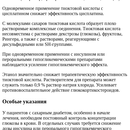
Одновременное применение тиоктовой кислоты с
цисплатином снижает эффективность цисплатина.
С молекулами сахаров тиоктовая кислота образует плохо
растворимые комплексные соединения. Тиоктовая кислота
несовместима с растворами декстрозы (глюкозы), фруктозы,
Рингера, а также с растворами, реагирующими с
дисульфидными или SH-группами.
При одновременном применении с инсулином или
пероральными гипогликемическими препаратами
наблюдается усиление гипогликемического эффекта.
Этанол значительно снижает терапевтическую эффективность
тиоктовой кислоты. Растворителем для препарата может
служить только 0,9 % раствор натрия хлорида. Усиливает
противовоспалительное действие глюкокортикостероидов.
Особые указания
У пациентов с сахарным диабетом, особенно в начале
лечения, необходим постоянный контроль концентрации
глюкозы в крови. В отдельных случаях требуется снижение
дозы инсулина или перорального гипогликемического