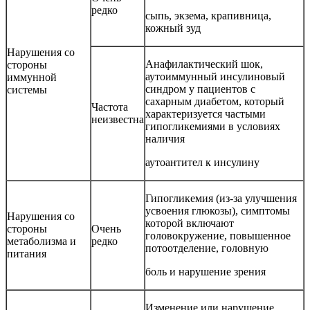
редко
сыпь, экзема, крапивница,
кожный зуд
Нарушения со
Анафилактический шок,
стороны
аутоиммунный инсулиновый
иммунной
синдром у пациентов с
системы
сахарным диабетом, который
Частота
характеризуется частыми
неизвестна
гипогликемиями в условиях
наличия
аутоантител к инсулину
Гипогликемия (из-за улучшения
усвоения глюкозы), симптомы
Нарушения со
которой включают
стороны
Очень
головокружение, повышенное
метаболизма и
редко
потоотделение, головную
питания
боль и нарушение зрения
Изменение или нарушение