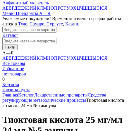
Алфавитный указатель
А
Б
В
Г
Д
Е
Ё
Ж
З
И
Й
К
Л
М
Н
О
П
Р
С
Т
У
Ф
Х
Ц
Ч
Ш
Щ
Ы
Э
Ю
Я
Меню
Препараты А—Я
Уважаемые покупатели! Временно изменен график работы
аптек в
Туле
,
Самаре
,
Сургуте
,
Казани
.
Каталог
Найти
А—Я
А
Б
В
Г
Д
Е
Ё
Ж
З
И
Й
К
Л
М
Н
О
П
Р
С
Т
У
Ф
Х
Ц
Ч
Ш
Щ
Ы
Э
Ю
Я
Все товары
Избранное
нет товаров
0
Корзина
корзина пуста
Главная
Каталог
Лекарственные препараты
Средства
регулирующие метаболические процессы
Тиоктовая кислота
25 мг/мл 24 мл №5 ампулы
Тиоктовая кислота 25 мг/мл
24 мл №5 ампулы