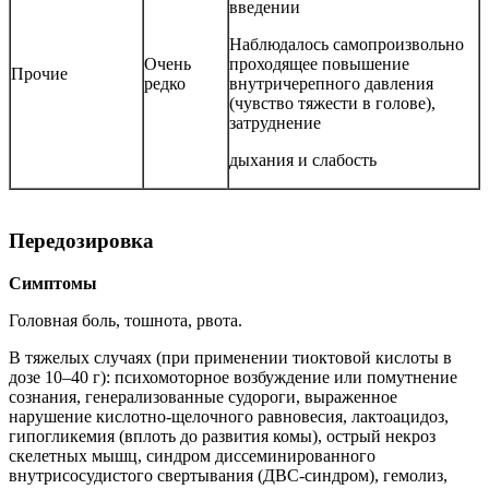
введении
Наблюдалось самопроизвольно
Очень
проходящее повышение
Прочие
редко
внутричерепного давления
(чувство тяжести в голове),
затруднение
дыхания и слабость
Передозировка
Симптомы
Головная боль, тошнота, рвота.
В тяжелых случаях (при применении тиоктовой кислоты в
дозе 10–40 г): психомоторное возбуждение или помутнение
сознания, генерализованные судороги, выраженное
нарушение кислотно-щелочного равновесия, лактоацидоз,
гипогликемия (вплоть до развития комы), острый некроз
скелетных мышц, синдром диссеминированного
внутрисосудистого свертывания (ДВС-синдром), гемолиз,