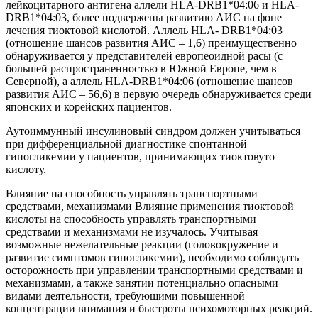
лейкоцитарного антигена аллели HLA-DRB1*04:06 и HLA-
DRB1*04:03, более подвержены развитию АИС на фоне
лечения тиоктовой кислотой. Аллель HLA- DRB1*04:03
(отношение шансов развития АИС – 1,6) преимущественно
обнаруживается у представителей европеоидной расы (с
большей распространенностью в Южной Европе, чем в
Северной), а аллель HLA-DRB1*04:06 (отношение шансов
развития АИС – 56,6) в первую очередь обнаруживается среди
японских и корейских пациентов.
Аутоиммунный инсулиновый синдром должен учитываться
при дифференциальной диагностике спонтанной
гипогликемии у пациентов, принимающих тиоктовуто
кислоту.
Влияние на способность управлять транспортными
средствами, механизмами Влияние применения тиоктовой
кислоты на способность управлять транспортными
средствами и механизмами не изучалось. Учитывая
возможные нежелательные реакции (головокружение и
развитие симптомов гипогликемии), необходимо соблюдать
осторожность при управлении транспортными средствами и
механизмами, а также занятии потенциально опасными
видами деятельности, требующими повышенной
концентрации внимания и быстроты психомоторных реакций.