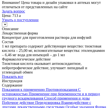
Внимание! Цена товара и дизайн упаковки в аптеках могут
отличаться от представленных на сайте
Задать вопрос
Цена: 713
a
Узнать о поступлении
Описание
Лекарственная форма
Концентрат для приготовления раствора для инфузий
Состав
1 мл препарата содержит действующее вещество: тиоктовая
кислота – 25,00 мг, вспомогательные вещества: этилендиамин
– 6,46 мг вода для инъекций – до 1 мл
Фармакологическое действие
Тиоктовая кислота оказывает антиоксидантное,
нейротрофическое действие, улучшает липидный и
углеводный обмен
Показать все
Инструкция
Содержание
Показания к применению
Противопоказания
С
осторожностью
Применение при беременности и в период
грудного вскармливания
Способ применения и дозы
Побочное действие
Передозировка
Взаимодействие с
другими лекарственными средствами
Особые указания
Форма