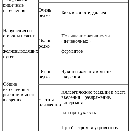
кишечные
Очень
нарушения
Боль в животе, диарея
редко
Нарушения со
стороны печени
Повышение активности
Очень
«печеночных»
и
редко
желчевыводящих
ферментов
путей
Очень
Чувство жжения в месте
редко
введения
Общие
нарушения и
Аллергические реакции в месте
реакции в месте
введения – раздражение,
Частота
введения
гиперемия
неизвестна
или припухлость
При быстром внутривенном