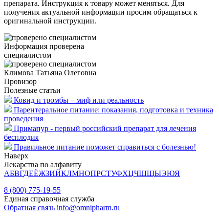
препарата. Инструкция к товару может меняться. Для
получения актуальной информации просим обращаться к
оригинальной инструкции.
Информация проверена
специалистом
Климова Татьяна Олеговна
Провизор
Полезные статьи
Ковид и тромбы – миф или реальность
Парентеральное питание: показания, подготовка и техника
проведения
Примапур - первый российский препарат для лечения
бесплодия
Правильное питание поможет справиться с болезнью!
Наверх
Лекарства по алфавиту
А
Б
В
Г
Д
Е
Ё
Ж
З
И
Й
К
Л
М
Н
О
П
Р
С
Т
У
Ф
Х
Ц
Ч
Ш
Щ
Ы
Э
Ю
Я
8 (800) 775-19-55
Единая справочная служба
Обратная связь
info@omnipharm.ru