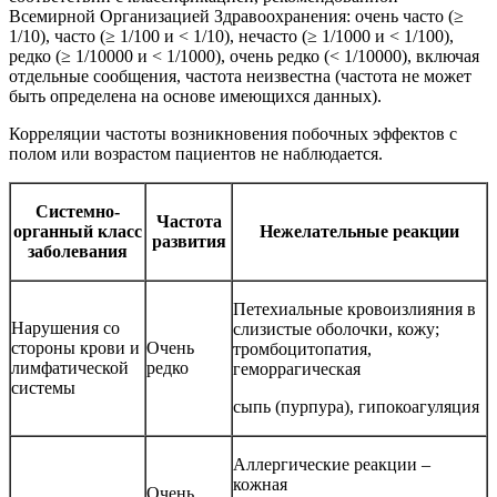
Всемирной Организацией Здравоохранения: очень часто (≥
1/10), часто (≥ 1/100 и < 1/10), нечасто (≥ 1/1000 и < 1/100),
редко (≥ 1/10000 и < 1/1000), очень редко (< 1/10000), включая
отдельные сообщения, частота неизвестна (частота не может
быть определена на основе имеющихся данных).
Корреляции частоты возникновения побочных эффектов с
полом или возрастом пациентов не наблюдается.
Системно-
Частота
органный класс
Нежелательные реакции
р
азвития
заболевания
Петехиальные кровоизлияния в
Нарушения со
слизистые оболочки, кожу;
стороны крови и
Очень
тромбоцитопатия,
лимфатической
редко
геморрагическая
системы
сыпь (пурпура), гипокоагуляция
Аллергические реакции –
кожная
Очень