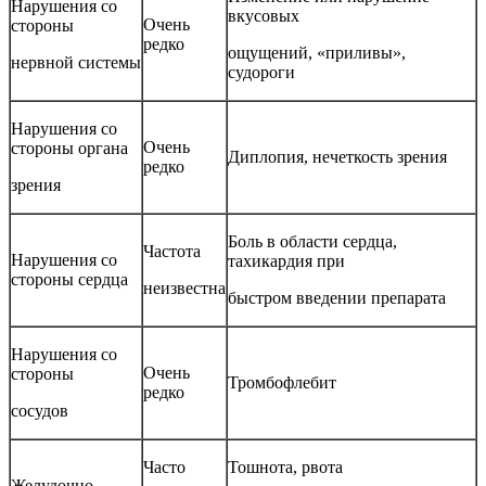
Нарушения со
вкусовых
Очень
стороны
редко
ощущений, «приливы»,
нервной системы
судороги
Нарушения со
Очень
стороны органа
Диплопия, нечеткость зрения
редко
зрения
Боль в области сердца,
Частота
Нарушения со
тахикардия при
стороны сердца
неизвестна
быстром введении препарата
Нарушения со
Очень
стороны
Тромбофлебит
редко
сосудов
Часто
Тошнота, рвота
Желудочно-