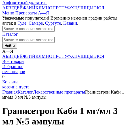
Алфавитный указатель
А
Б
В
Г
Д
Е
Ё
Ж
З
И
Й
К
Л
М
Н
О
П
Р
С
Т
У
Ф
Х
Ц
Ч
Ш
Щ
Ы
Э
Ю
Я
Меню
Препараты А—Я
Уважаемые покупатели! Временно изменен график работы
аптек в
Туле
,
Самаре
,
Сургуте
,
Казани
.
Каталог
Найти
А—Я
А
Б
В
Г
Д
Е
Ё
Ж
З
И
Й
К
Л
М
Н
О
П
Р
С
Т
У
Ф
Х
Ц
Ч
Ш
Щ
Ы
Э
Ю
Я
Все товары
Избранное
нет товаров
0
Корзина
корзина пуста
Главная
Каталог
Лекарственные препараты
Гранисетрон Каби 1
мг/мл 3 мл №5 ампулы
Гранисетрон Каби 1 мг/мл 3
мл №5 ампулы