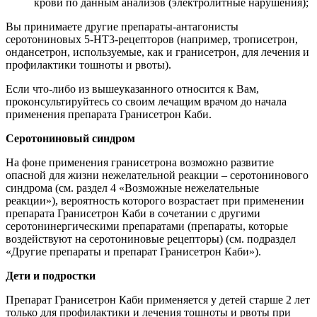
крови по данным анализов (электролитные нарушения);
Вы принимаете другие препараты-антагонисты
серотониновых 5-НТ3-рецепторов (например, трописетрон,
ондансетрон, используемые, как и гранисетрон, для лечения и
профилактики тошноты и рвоты).
Если что-либо из вышеуказанного относится к Вам,
проконсультируйтесь со своим лечащим врачом до начала
применения препарата Гранисетрон Каби.
Серотониновый синдром
На фоне применения гранисетрона возможно развитие
опасной для жизни нежелательной реакции – серотонинового
синдрома (см. раздел 4 «Возможные нежелательные
реакции»), вероятность которого возрастает при применении
препарата Гранисетрон Каби в сочетании с другими
серотонинергическими препаратами (препараты, которые
воздействуют на серотониновые рецепторы) (см. подраздел
«Другие препараты и препарат Гранисетрон Каби»).
Дети и подростки
Препарат Гранисетрон Каби применяется у детей старше 2 лет
только для профилактики и лечения тошноты и рвоты при