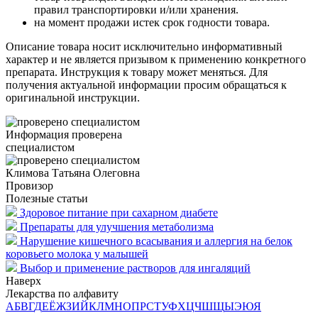
правил транспортировки и/или хранения.
на момент продажи истек срок годности товара.
Описание товара носит исключительно информативный
характер и не является призывом к применению конкретного
препарата. Инструкция к товару может меняться. Для
получения актуальной информации просим обращаться к
оригинальной инструкции.
Информация проверена
специалистом
Климова Татьяна Олеговна
Провизор
Полезные статьи
Здоровое питание при сахарном диабете
Препараты для улучшения метаболизма
Нарушение кишечного всасывания и аллергия на белок
коровьего молока у малышей
Выбор и применение растворов для ингаляций
Наверх
Лекарства по алфавиту
А
Б
В
Г
Д
Е
Ё
Ж
З
И
Й
К
Л
М
Н
О
П
Р
С
Т
У
Ф
Х
Ц
Ч
Ш
Щ
Ы
Э
Ю
Я