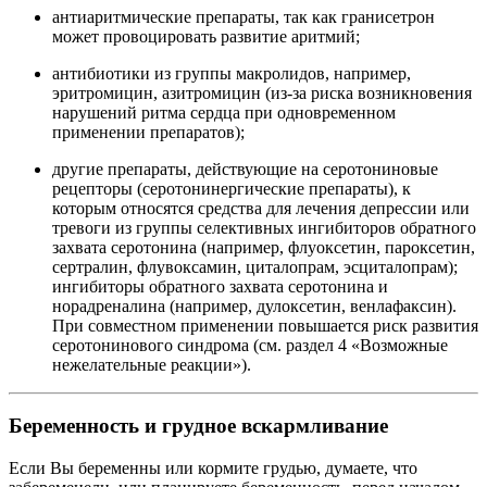
антиаритмические препараты, так как гранисетрон
может провоцировать развитие аритмий;
антибиотики из группы макролидов, например,
эритромицин, азитромицин (из-за риска возникновения
нарушений ритма сердца при одновременном
применении препаратов);
другие препараты, действующие на серотониновые
рецепторы (серотонинергические препараты), к
которым относятся средства для лечения депрессии или
тревоги из группы селективных ингибиторов обратного
захвата серотонина (например, флуоксетин, пароксетин,
сертралин, флувоксамин, циталопрам, эсциталопрам);
ингибиторы обратного захвата серотонина и
норадреналина (например, дулоксетин, венлафаксин).
При совместном применении повышается риск развития
серотонинового синдрома (см. раздел 4 «Возможные
нежелательные реакции»).
Беременность и грудное вскармливание
Если Вы беременны или кормите грудью, думаете, что