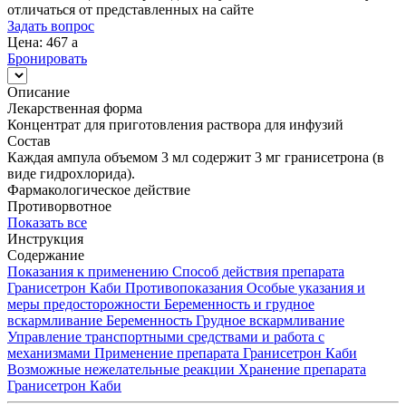
отличаться от представленных на сайте
Задать вопрос
Цена: 467
a
Бронировать
Описание
Лекарственная форма
Концентрат для приготовления раствора для инфузий
Состав
Каждая ампула объемом 3 мл содержит 3 мг гранисетрона (в
виде гидрохлорида).
Фармакологическое действие
Противорвотное
Показать все
Инструкция
Содержание
Показания к применению
Способ действия препарата
Гранисетрон Каби
Противопоказания
Особые указания и
меры предосторожности
Беременность и грудное
вскармливание
Беременность
Грудное вскармливание
Управление транспортными средствами и работа с
механизмами
Применение препарата Гранисетрон Каби
Возможные нежелательные реакции
Хранение препарата
Гранисетрон Каби