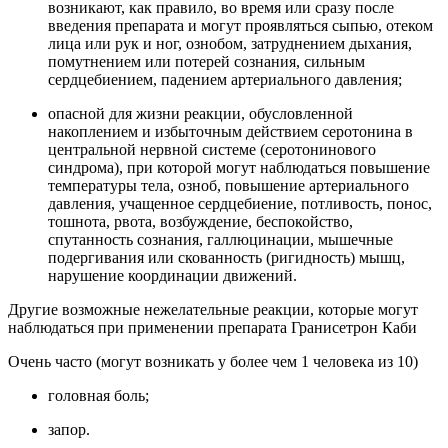
возникают, как правило, во время или сразу после
введения препарата и могут проявляться сыпью, отеком
лица или рук и ног, ознобом, затруднением дыхания,
помутнением или потерей сознания, сильным
сердцебиением, падением артериального давления;
опасной для жизни реакции, обусловленной
накоплением и избыточным действием серотонина в
центральной нервной системе (серотонинового
синдрома), при которой могут наблюдаться повышение
температуры тела, озноб, повышение артериального
давления, учащенное сердцебиение, потливость, понос,
тошнота, рвота, возбуждение, беспокойство,
спутанность сознания, галлюцинации, мышечные
подергивания или скованность (ригидность) мышц,
нарушение координации движений.
Другие возможные нежелательные реакции, которые могут
наблюдаться при применении препарата Гранисетрон Каби
Очень часто (могут возникать у более чем 1 человека из 10)
головная боль;
запор.