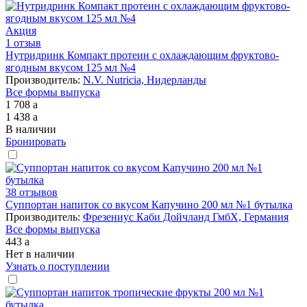
Акция
1 отзыв
Нутридринк Компакт протеин с охлаждающим фруктово-
ягодным вкусом 125 мл №4
Производитель:
N.V. Nutricia, Нидерланды
Все формы выпуска
1 708
a
1 438
a
В наличии
Бронировать
38 отзывов
Суппортан напиток со вкусом Капучино 200 мл №1 бутылка
Производитель:
Фрезениус Каби Дойчланд ГмбХ, Германия
Все формы выпуска
443
a
Нет в наличии
Узнать о поступлении