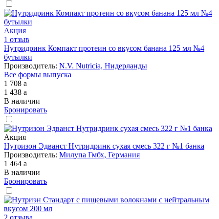
Акция
1 отзыв
Нутридринк Компакт протеин со вкусом банана 125 мл №4
бутылки
Производитель:
N.V. Nutricia, Нидерланды
Все формы выпуска
1 708
a
1 438
a
В наличии
Бронировать
Акция
Нутризон Эдванст Нутридринк сухая смесь 322 г №1 банка
Производитель:
Милупа Гмбх, Германия
1 464
a
В наличии
Бронировать
2 отзыва