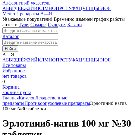
Алфавитный указатель
А
Б
В
Г
Д
Е
Ё
Ж
З
И
Й
К
Л
М
Н
О
П
Р
С
Т
У
Ф
Х
Ц
Ч
Ш
Щ
Ы
Э
Ю
Я
Меню
Препараты А—Я
Уважаемые покупатели! Временно изменен график работы
аптек в
Туле
,
Самаре
,
Сургуте
,
Казани
.
Каталог
Найти
А—Я
А
Б
В
Г
Д
Е
Ё
Ж
З
И
Й
К
Л
М
Н
О
П
Р
С
Т
У
Ф
Х
Ц
Ч
Ш
Щ
Ы
Э
Ю
Я
Все товары
Избранное
нет товаров
0
Корзина
корзина пуста
Главная
Каталог
Лекарственные
препараты
Противоопухолевые препараты
Эрлотиниб-натив
100 мг №30 таблетки
Эрлотиниб-натив 100 мг №30
таблетки