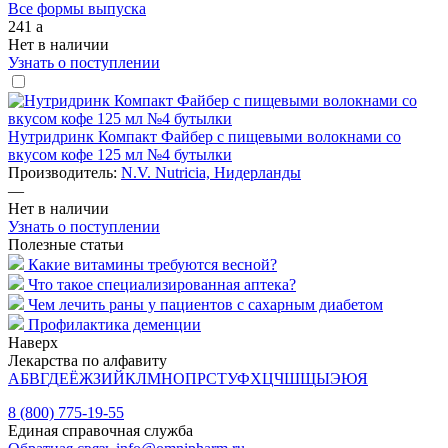
Все формы выпуска
241
a
Нет в наличии
Узнать о поступлении
Нутридринк Компакт Файбер с пищевыми волокнами со
вкусом кофе 125 мл №4 бутылки
Производитель:
N.V. Nutricia, Нидерланды
—
Нет в наличии
Узнать о поступлении
Полезные статьи
Какие витамины требуются весной?
Что такое специализированная аптека?
Чем лечить раны у пациентов с сахарным диабетом
Профилактика деменции
Наверх
Лекарства по алфавиту
А
Б
В
Г
Д
Е
Ё
Ж
З
И
Й
К
Л
М
Н
О
П
Р
С
Т
У
Ф
Х
Ц
Ч
Ш
Щ
Ы
Э
Ю
Я
8 (800) 775-19-55
Единая справочная служба