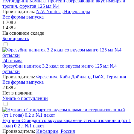
Нутридринк Компакт протеин согревающий вкус имбиря и
тропич. фруктов 125 мл №4
Производитель:
N.V. Nutricia, Нидерланды
Все формы выпуска
1 708
a
1 438
a
На основном складе
Бронировать
24 отзыва
Фрезубин напиток 3,2 ккал со вкусом манго 125 мл №4
бутылки
Производитель:
Фрезениус Каби Дойчланд ГмбХ, Германия
Все формы выпуска
2 088
a
Нет в наличии
Узнать о поступлении
Нутриэн Стандарт со вкусом карамели стерилизованный (от 1
года) 0,2 л №1 пакет
Производитель:
Инфаприм, Россия