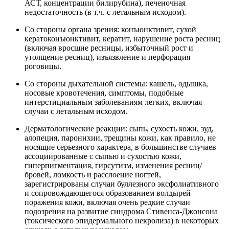
АСТ, концентрации билирубина), печеночная
недостаточность (в т.ч. с летальным исходом).
Со стороны органа зрения: конъюнктивит, сухой
кератоконъюнктивит, кератит, нарушение роста ресниц
(включая вросшие ресницы, избыточный рост и
утолщение ресниц), изъязвление и перфорация
роговицы.
Со стороны дыхательной системы: кашель, одышка,
носовые кровотечения, симптомы, подобные
интерстициальным заболеваниям легких, включая
случаи с летальным исходом.
Дерматологические реакции: сыпь, сухость кожи, зуд,
алопеция, паронихии, трещины кожи, как правило, не
носящие серьезного характера, в большинстве случаев
ассоциированные с сыпью и сухостью кожи,
гиперпигментация, гирсутизм, изменения ресниц/
бровей, ломкость и расслоение ногтей,
зарегистрированы случаи буллезного эксфолиативного
и сопровождающегося образованием волдырей
поражения кожи, включая очень редкие случаи
подозрения на развитие синдрома Стивенса-Джонсона
(токсического эпидермального некролиза) в некоторых