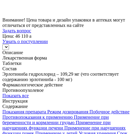
46 110
a
Внимание! Цена товара и дизайн упаковки в аптеках могут
отличаться от представленных на сайте
Задать вопрос
Цена: 46 110
a
Узнать о поступлении
Описание
Лекарственная форма
Таблетки
Состав
Эрлотиниба гидрохлорид – 109,29 мг (что соответствует
содержанию эрлотиниба - 100 мг)
Фармакологическое действие
Противоопухолевое
Показать все
Инструкция
Содержание
Показания препарата
Режим дозирования
Побочное действие
Противопоказания к применению
Применение при
беременности и кормлении грудью
Применение при
нарушениях функции печени
Применение при нарушениях
функции почек
Применение у детей
Условия хранения
Срок