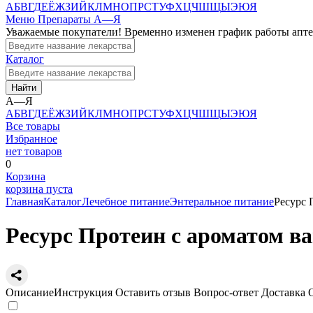
А
Б
В
Г
Д
Е
Ё
Ж
З
И
Й
К
Л
М
Н
О
П
Р
С
Т
У
Ф
Х
Ц
Ч
Ш
Щ
Ы
Э
Ю
Я
Меню
Препараты А—Я
Уважаемые покупатели! Временно изменен график работы апт
Каталог
Найти
А—Я
А
Б
В
Г
Д
Е
Ё
Ж
З
И
Й
К
Л
М
Н
О
П
Р
С
Т
У
Ф
Х
Ц
Ч
Ш
Щ
Ы
Э
Ю
Я
Все товары
Избранное
нет товаров
0
Корзина
корзина пуста
Главная
Каталог
Лечебное питание
Энтеральное питание
Ресурс 
Ресурс Протеин с ароматом в
Описание
Инструкция
Оставить отзыв
Вопрос-ответ
Доставка