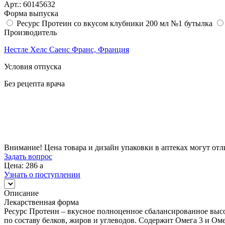
Арт.:
60145632
Форма выпуска
Ресурс Протеин со вкусом клубники 200 мл №1 бутылка
Производитель
Нестле Хелс Саенс Франс, Франция
Условия отпуска
Без рецепта врача
Цена
286
a
Внимание! Цена товара и дизайн упаковки в аптеках могут отл
Задать вопрос
Цена: 286
a
Узнать о поступлении
Описание
Лекарственная форма
Ресурс Протеин – вкусное полноценное сбалансированное высо
по составу белков, жиров и углеводов. Содержит Омега 3 и Ом