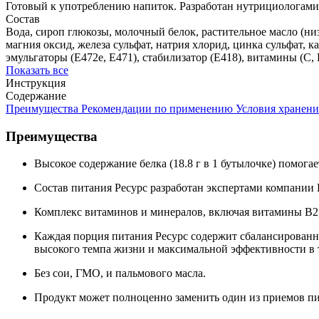
Готовый к употреблению напиток. Разработан нутрициологами
Состав
Вода, сироп глюкозы, молочный белок, растительное масло (низ
магния оксид, железа сульфат, натрия хлорид, цинка сульфат, к
эмульгаторы (Е472е, Е471), стабилизатор (Е418), витамины (С, 
Показать все
Инструкция
Содержание
Преимущества
Рекомендации по применению
Условия хранени
Преимущества
Высокое содержание белка (18.8 г в 1 бутылочке) помог
Состав питания Ресурс разработан экспертами компании 
Комплекс витаминов и минералов, включая витамины B2, 
Каждая порция питания Ресурс содержит сбалансированны
высокого темпа жизни и максимальной эффективности в 
Без сои, ГМО, и пальмового масла.
Продукт может полноценно заменить один из приемов пищ