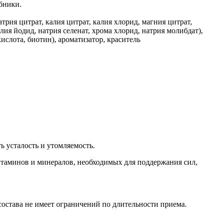
бники.
трия цитрат, калия цитрат, калия хлорид, магния цитрат,
алия йодид, натрия селенат, хрома хлорид, натрия молибдат),
кислота, биотин), ароматизатор, краситель
ь усталость и утомляемость.
итаминов и минералов, необходимых для поддержания сил,
остава не имеет ограничений по длительности приема.