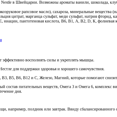
 Nestle в Швейцарии. Возможны ароматы ванили, шоколада, клу
коэруковое рапсовое масло), сахароза, минеральные вещества (на
альция цитрат, марганца сульфат, меди сульфат, натрия фторид, к
Е, ниацин, пантотеновая кислота, В6, В1, А, В2, D, К, фолиевая 
я
ает эффективно восполнять силы и укреплять мышцы.
Нестле для поддержки здоровья и хорошего самочувствия.
В3, В5, B6, B12 и С, Железо, Магний, которые помогают снизит
й состав питательных веществ, Омега 3 и Омега 6, комплекс в
течение дня.
и, например, полдник или завтрак. Ввиду сбалансированного с