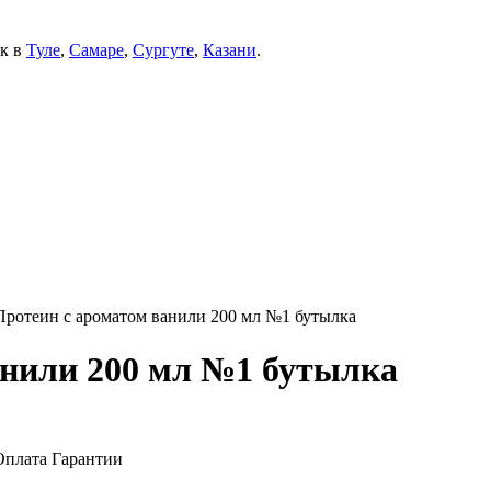
ек в
Туле
,
Самаре
,
Сургуте
,
Казани
.
Протеин с ароматом ванили 200 мл №1 бутылка
анили 200 мл №1 бутылка
Оплата
Гарантии