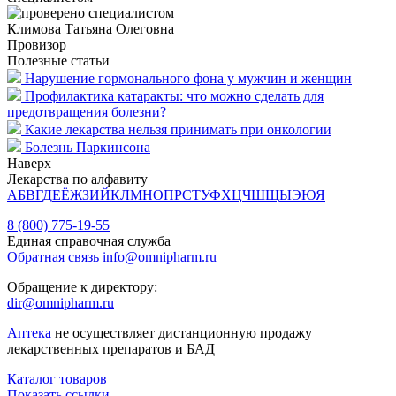
Климова Татьяна Олеговна
Провизор
Полезные статьи
Нарушение гормонального фона у мужчин и женщин
Профилактика катаракты: что можно сделать для
предотвращения болезни?
Какие лекарства нельзя принимать при онкологии
Болезнь Паркинсона
Наверх
Лекарства по алфавиту
А
Б
В
Г
Д
Е
Ё
Ж
З
И
Й
К
Л
М
Н
О
П
Р
С
Т
У
Ф
Х
Ц
Ч
Ш
Щ
Ы
Э
Ю
Я
8 (800) 775-19-55
Единая справочная служба
Обратная связь
info@omnipharm.ru
Обращение к директору:
dir@omnipharm.ru
Аптека
не осуществляет дистанционную продажу
лекарственных препаратов и БАД
Каталог товаров
Показать ссылки