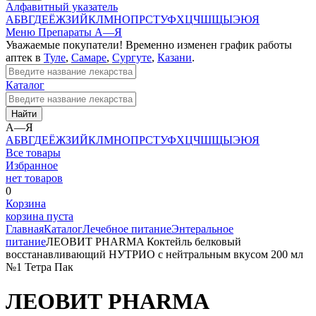
Алфавитный указатель
А
Б
В
Г
Д
Е
Ё
Ж
З
И
Й
К
Л
М
Н
О
П
Р
С
Т
У
Ф
Х
Ц
Ч
Ш
Щ
Ы
Э
Ю
Я
Меню
Препараты А—Я
Уважаемые покупатели! Временно изменен график работы
аптек в
Туле
,
Самаре
,
Сургуте
,
Казани
.
Каталог
Найти
А—Я
А
Б
В
Г
Д
Е
Ё
Ж
З
И
Й
К
Л
М
Н
О
П
Р
С
Т
У
Ф
Х
Ц
Ч
Ш
Щ
Ы
Э
Ю
Я
Все товары
Избранное
нет товаров
0
Корзина
корзина пуста
Главная
Каталог
Лечебное питание
Энтеральное
питание
ЛЕОВИТ PHARMA Коктейль белковый
восстанавливающий НУТРИО с нейтральным вкусом 200 мл
№1 Тетра Пак
ЛЕОВИТ PHARMA