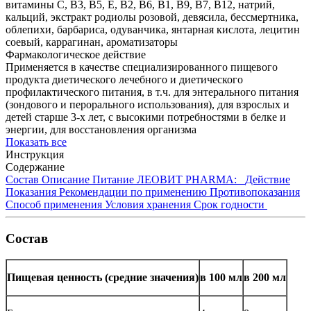
витамины С, В3, В5, Е, В2, В6, В1, В9, В7, В12, натрий,
кальций, экстракт родиолы розовой, девясила, бессмертника,
облепихи, барбариса, одуванчика, янтарная кислота, лецитин
соевый, каррагинан, ароматизаторы
Фармакологическое действие
Применяется в качестве специализированного пищевого
продукта диетического лечебного и диетического
профилактического питания, в т.ч. для энтерального питания
(зондового и перорального использования), для взрослых и
детей старше 3-х лет, с высокими потребностями в белке и
энергии, для восстановления организма
Показать все
Инструкция
Содержание
Состав
Описание
Питание ЛЕОВИТ PHARMA:
Действие
Показания
Рекомендации по применению
Противопоказания
Способ применения
Условия хранения
Срок годности
Состав
Пищевая ценность (средние значения)
в 100 мл
в 200 мл