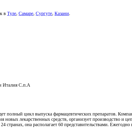
ек в
Туле
,
Самаре
,
Сургуте
,
Казани
.
н Италия С.п.А
едет полный цикл выпуска фармацевтических препаратов. Компа
я новых лекарственных средств, организует производство и це
4 странах, она располагает 60 представительствами. Ежегодно 