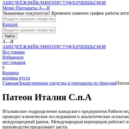
А
Б
В
Г
Д
Е
Ё
Ж
З
И
Й
К
Л
М
Н
О
П
Р
С
Т
У
Ф
Х
Ц
Ч
Ш
Щ
Ы
Э
Ю
Я
Меню
Препараты А—Я
Уважаемые покупатели! Временно изменен график работы апт
Каталог
Найти
А—Я
А
Б
В
Г
Д
Е
Ё
Ж
З
И
Й
К
Л
М
Н
О
П
Р
С
Т
У
Ф
Х
Ц
Ч
Ш
Щ
Ы
Э
Ю
Я
Все товары
Избранное
нет товаров
0
Корзина
корзина пуста
Главная
Лекарственные средства и препараты по брендам
Патео
Патеон Италия С.п.А
Итальянское подразделение канадского предприятия Patheon в
проводит клинические исследования и аналитические испытани
международный рынок. Международная корпорация работает в 2
производства продолжают расти.