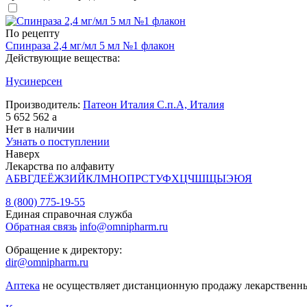
По рецепту
Спинраза 2,4 мг/мл 5 мл №1 флакон
Действующие вещества:
Нусинерсен
Производитель:
Патеон Италия С.п.А, Италия
5 652 562
a
Нет в наличии
Узнать о поступлении
Наверх
Лекарства по алфавиту
А
Б
В
Г
Д
Е
Ё
Ж
З
И
Й
К
Л
М
Н
О
П
Р
С
Т
У
Ф
Х
Ц
Ч
Ш
Щ
Ы
Э
Ю
Я
8 (800) 775-19-55
Единая справочная служба
Обратная связь
info@omnipharm.ru
Обращение к директору:
dir@omnipharm.ru
Аптека
не осуществляет дистанционную продажу лекарственн