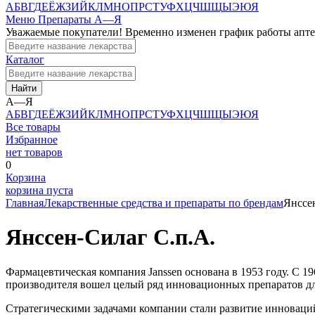
А
Б
В
Г
Д
Е
Ё
Ж
З
И
Й
К
Л
М
Н
О
П
Р
С
Т
У
Ф
Х
Ц
Ч
Ш
Щ
Ы
Э
Ю
Я
Меню
Препараты А—Я
Уважаемые покупатели! Временно изменен график работы апт
Каталог
Найти
А—Я
А
Б
В
Г
Д
Е
Ё
Ж
З
И
Й
К
Л
М
Н
О
П
Р
С
Т
У
Ф
Х
Ц
Ч
Ш
Щ
Ы
Э
Ю
Я
Все товары
Избранное
нет товаров
0
Корзина
корзина пуста
Главная
Лекарственные средства и препараты по брендам
Янссе
Янссен-Силаг С.п.А.
Фармацевтическая компания Janssen основана в 1953 году. С 19
производителя вошел целый ряд инновационных препаратов дл
Стратегическими задачами компании стали развитие инноваций