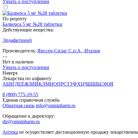
Узнать о поступлении
По рецепту
Балверса 5 мг №28 таблетки
Действующие вещества:
Эрдафитиниб
Производитель:
Янссен-Силаг С.п.А., Италия
—
Нет в наличии
Узнать о поступлении
Наверх
Лекарства по алфавиту
А
Б
В
Г
Д
Е
Ё
Ж
З
И
Й
К
Л
М
Н
О
П
Р
С
Т
У
Ф
Х
Ц
Ч
Ш
Щ
Ы
Э
Ю
Я
8 (800) 775-19-55
Единая справочная служба
Обратная связь
info@omnipharm.ru
Обращение к директору:
dir@omnipharm.ru
Аптека
не осуществляет дистанционную продажу лекарственн