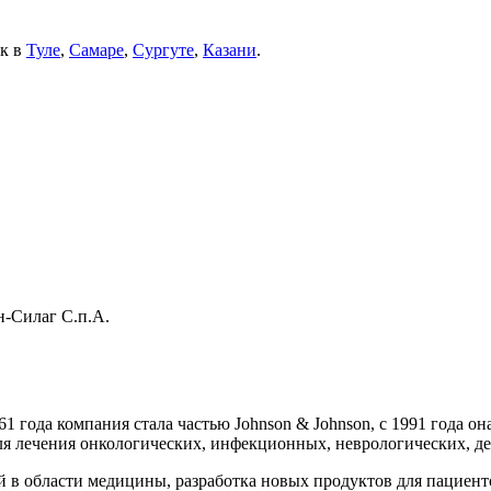
ек в
Туле
,
Самаре
,
Сургуте
,
Казани
.
н-Силаг С.п.А.
61 года компания стала частью Johnson & Johnson, с 1991 года о
я лечения онкологических, инфекционных, неврологических, де
 в области медицины, разработка новых продуктов для пациент