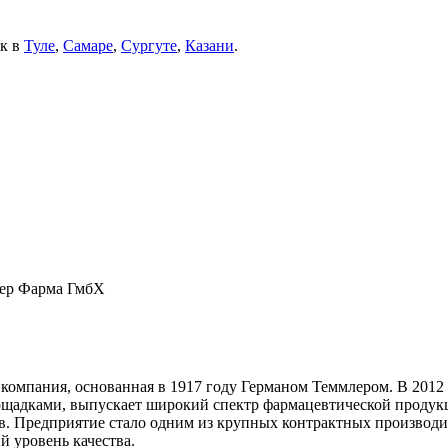
ек в
Туле
,
Самаре
,
Сургуте
,
Казани
.
ер Фарма ГмбХ
омпания, основанная в 1917 году Германом Теммлером. В 2012 
щадками, выпускает широкий спектр фармацевтической продукци
в. Предприятие стало одним из крупных контрактных производи
 уровень качества.