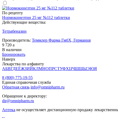
По рецепту
Нормокинезтин 25 мг №112 таблетки
Действующие вещества:
Тетрабеназин
Производитель:
Теммлер Фарма ГмбХ, Германия
9 720
a
В наличии
Бронировать
Наверх
Лекарства по алфавиту
А
Б
В
Г
Д
Е
Ё
Ж
З
И
Й
К
Л
М
Н
О
П
Р
С
Т
У
Ф
Х
Ц
Ч
Ш
Щ
Ы
Э
Ю
Я
8 (800) 775-19-55
Единая справочная служба
Обратная связь
info@omnipharm.ru
Обращение к директору:
dir@omnipharm.ru
Аптека
не осуществляет дистанционную продажу лекарственн