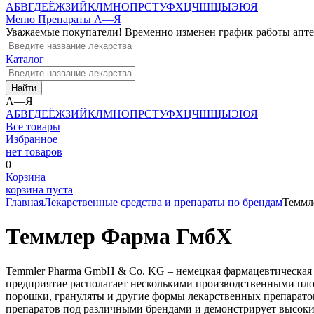
А
Б
В
Г
Д
Е
Ё
Ж
З
И
Й
К
Л
М
Н
О
П
Р
С
Т
У
Ф
Х
Ц
Ч
Ш
Щ
Ы
Э
Ю
Я
Меню
Препараты А—Я
Уважаемые покупатели! Временно изменен график работы апт
Каталог
Найти
А—Я
А
Б
В
Г
Д
Е
Ё
Ж
З
И
Й
К
Л
М
Н
О
П
Р
С
Т
У
Ф
Х
Ц
Ч
Ш
Щ
Ы
Э
Ю
Я
Все товары
Избранное
нет товаров
0
Корзина
корзина пуста
Главная
Лекарственные средства и препараты по брендам
Теммл
Теммлер Фарма ГмбХ
Temmler Pharma GmbH & Co. KG – немецкая фармацевтическая к
предприятие располагает несколькими производственными пло
порошки, грануляты и другие формы лекарственных препарато
препаратов под различными брендами и демонстрирует высокий