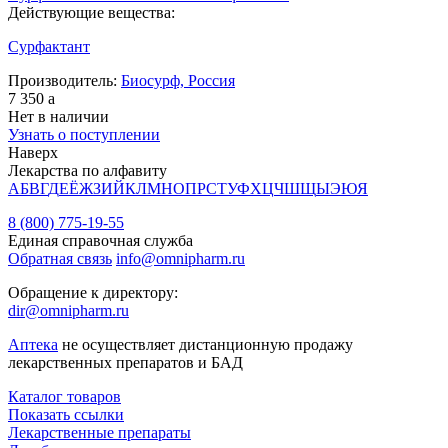
Действующие вещества:
Сурфактант
Производитель:
Биосурф, Россия
7 350
a
Нет в наличии
Узнать о поступлении
Наверх
Лекарства по алфавиту
А
Б
В
Г
Д
Е
Ё
Ж
З
И
Й
К
Л
М
Н
О
П
Р
С
Т
У
Ф
Х
Ц
Ч
Ш
Щ
Ы
Э
Ю
Я
8 (800) 775-19-55
Единая справочная служба
Обратная связь
info@omnipharm.ru
Обращение к директору:
dir@omnipharm.ru
Аптека
не осуществляет дистанционную продажу
лекарственных препаратов и БАД
Каталог товаров
Показать ссылки
Лекарственные препараты