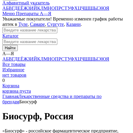
Алфавитный указатель
А
Б
В
Г
Д
Е
Ё
Ж
З
И
Й
К
Л
М
Н
О
П
Р
С
Т
У
Ф
Х
Ц
Ч
Ш
Щ
Ы
Э
Ю
Я
Меню
Препараты А—Я
Уважаемые покупатели! Временно изменен график работы
аптек в
Туле
,
Самаре
,
Сургуте
,
Казани
.
Каталог
Найти
А—Я
А
Б
В
Г
Д
Е
Ё
Ж
З
И
Й
К
Л
М
Н
О
П
Р
С
Т
У
Ф
Х
Ц
Ч
Ш
Щ
Ы
Э
Ю
Я
Все товары
Избранное
нет товаров
0
Корзина
корзина пуста
Главная
Лекарственные средства и препараты по
брендам
Биосурф
Биосурф, Россия
«Биосурф» - российское фармацевтическое предприятие,