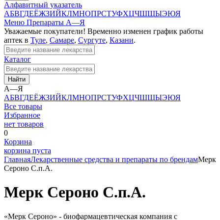
Алфавитный указатель
А
Б
В
Г
Д
Е
Ё
Ж
З
И
Й
К
Л
М
Н
О
П
Р
С
Т
У
Ф
Х
Ц
Ч
Ш
Щ
Ы
Э
Ю
Я
Меню
Препараты А—Я
Уважаемые покупатели! Временно изменен график работы
аптек в
Туле
,
Самаре
,
Сургуте
,
Казани
.
Каталог
Найти
А—Я
А
Б
В
Г
Д
Е
Ё
Ж
З
И
Й
К
Л
М
Н
О
П
Р
С
Т
У
Ф
Х
Ц
Ч
Ш
Щ
Ы
Э
Ю
Я
Все товары
Избранное
нет товаров
0
Корзина
корзина пуста
Главная
Лекарственные средства и препараты по брендам
Мерк
Сероно С.п.А.
Мерк Сероно С.п.А.
«Мерк Сероно» - биофармацевтическая компания с