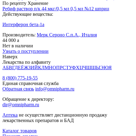
По рецепту
Хранение
Ребиф раствор п/к 44 мкг/0,5 мл 0,5 мл №12 шприц
Действующие вещества:
Интерферон бета-1a
Производитель:
Мерк Сероно С.п.А., Италия
44 000
a
Нет в наличии
Узнать о поступлении
Наверх
Лекарства по алфавиту
А
Б
В
Г
Д
Е
Ё
Ж
З
И
Й
К
Л
М
Н
О
П
Р
С
Т
У
Ф
Х
Ц
Ч
Ш
Щ
Ы
Э
Ю
Я
8 (800) 775-19-55
Единая справочная служба
Обратная связь
info@omnipharm.ru
Обращение к директору:
dir@omnipharm.ru
Аптека
не осуществляет дистанционную продажу
лекарственных препаратов и БАД
Каталог товаров