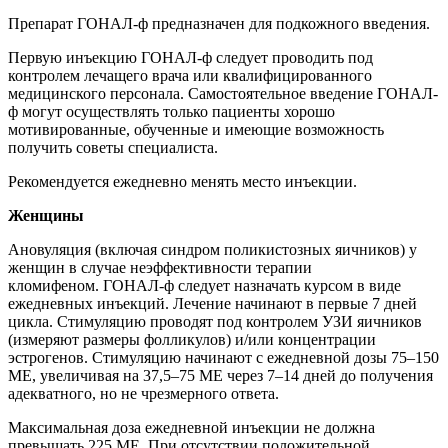
Препарат ГОНАЛ-ф предназначен для подкожного введения.
Первую инъекцию ГОНАЛ-ф следует проводить под
контролем лечащего врача или квалифицированного
медицинского персонала. Самостоятельное введение ГОНАЛ-
ф могут осуществлять только пациенты хорошо
мотивированные, обученные и имеющие возможность
получить советы специалиста.
Рекомендуется ежедневно менять место инъекции.
Женщины
Ановуляция (включая синдром поликистозных яичников) у
женщин в случае неэффективности терапии
кломифеном. ГОНАЛ-ф следует назначать курсом в виде
ежедневных инъекций. Лечение начинают в первые 7 дней
цикла. Стимуляцию проводят под контролем УЗИ яичников
(измеряют размеры фолликулов) и/или концентрации
эстрогенов. Стимуляцию начинают с ежедневной дозы 75–150
МЕ, увеличивая на 37,5–75 МЕ через 7–14 дней до получения
адекватного, но не чрезмерного ответа.
Максимальная доза ежедневной инъекции не должна
превышать 225 МЕ. При отсутствии положительной