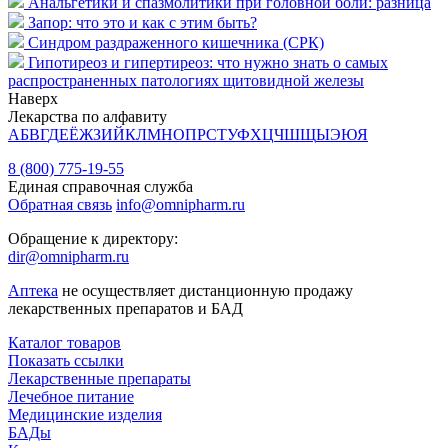
Анальгетики и спазмолитики при головной боли: разница
Запор: что это и как с этим быть?
Синдром раздраженного кишечника (СРК)
Гипотиреоз и гипертиреоз: что нужно знать о самых
распространенных патологиях щитовидной железы
Наверх
Лекарства по алфавиту
А
Б
В
Г
Д
Е
Ё
Ж
З
И
Й
К
Л
М
Н
О
П
Р
С
Т
У
Ф
Х
Ц
Ч
Ш
Щ
Ы
Э
Ю
Я
8 (800) 775-19-55
Единая справочная служба
Обратная связь
info@omnipharm.ru
Обращение к директору:
dir@omnipharm.ru
Аптека
не осуществляет дистанционную продажу
лекарственных препаратов и БАД
Каталог товаров
Показать ссылки
Лекарственные препараты
Лечебное питание
Медицинские изделия
БАДы