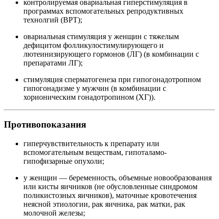
контролируемая овариальная гиперстимуляция в
программах вспомогательных репродуктивных
технолгий (ВРТ);
овариальная стимуляция у женщин с тяжелым
дефицитом фолликулостимулирующего и
лютеинизирующего гормонов (ЛГ) (в комбинации с
препаратами ЛГ);
стимуляция сперматогенеза при гипогонадотропном
гипогонадизме у мужчин (в комбинации с
хорионическим гонадотропином (ХГ)).
Противопоказания
гиперчувствительность к препарату или
вспомогательным веществам, гипоталамо-
гипофизарные опухоли;
у женщин — беременность, объемные новообразования
или кисты яичников (не обусловленные синдромом
поликистозных яичников), маточные кровотечения
неясной этиологии, рак яичника, рак матки, рак
молочной железы;