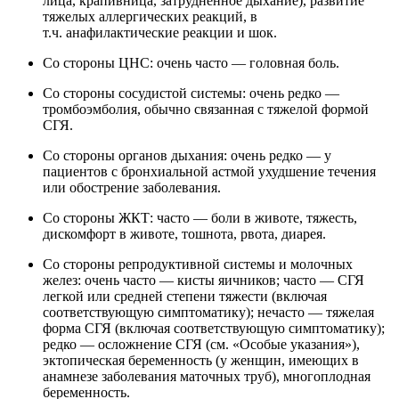
лица, крапивница, затрудненное дыхание), развитие
тяжелых аллергических реакций, в
т.ч. анафилактические реакции и шок.
Со стороны ЦНС: очень часто — головная боль.
Со стороны сосудистой системы: очень редко —
тромбоэмболия, обычно связанная с тяжелой формой
СГЯ.
Со стороны органов дыхания: очень редко — у
пациентов с бронхиальной астмой ухудшение течения
или обострение заболевания.
Со стороны ЖКТ: часто — боли в животе, тяжесть,
дискомфорт в животе, тошнота, рвота, диарея.
Со стороны репродуктивной системы и молочных
желез: очень часто — кисты яичников; часто — СГЯ
легкой или средней степени тяжести (включая
соответствующую симптоматику); нечасто — тяжелая
форма СГЯ (включая соответствующую симптоматику);
редко — осложнение СГЯ (см. «Особые указания»),
эктопическая беременность (у женщин, имеющих в
анамнезе заболевания маточных труб), многоплодная
беременность.