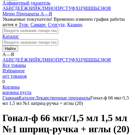
Алфавитный указатель
А
Б
В
Г
Д
Е
Ё
Ж
З
И
Й
К
Л
М
Н
О
П
Р
С
Т
У
Ф
Х
Ц
Ч
Ш
Щ
Ы
Э
Ю
Я
Меню
Препараты А—Я
Уважаемые покупатели! Временно изменен график работы
аптек в
Туле
,
Самаре
,
Сургуте
,
Казани
.
Каталог
Найти
А—Я
А
Б
В
Г
Д
Е
Ё
Ж
З
И
Й
К
Л
М
Н
О
П
Р
С
Т
У
Ф
Х
Ц
Ч
Ш
Щ
Ы
Э
Ю
Я
Все товары
Избранное
нет товаров
0
Корзина
корзина пуста
Главная
Каталог
Лекарственные препараты
Гонал-ф 66 мкг/1,5
мл 1,5 мл №1 шприц-ручка + иглы (20)
Гонал-ф 66 мкг/1,5 мл 1,5 мл
№1 шприц-ручка + иглы (20)