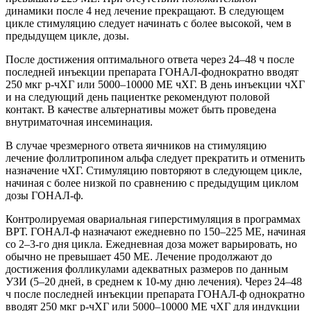
динамики после 4 нед лечение прекращают. В следующем
цикле стимуляцию следует начинать с более высокой, чем в
предыдущем цикле, дозы.
После достижения оптимального ответа через 24–48 ч после
последней инъекции препарата ГОНАЛ-фоднократно вводят
250 мкг р-чХГ или 5000–10000 МЕ чХГ. В день инъекции чХГ
и на следующий день пациентке рекомендуют половой
контакт. В качестве альтернативы может быть проведена
внутриматочная инсеминация.
В случае чрезмерного ответа яичников на стимуляцию
лечение фоллитропином альфа следует прекратить и отменить
назначение чХГ. Стимуляцию повторяют в следующем цикле,
начиная с более низкой по сравнению с предыдущим циклом
дозы ГОНАЛ-ф.
Контролируемая овариальная гиперстимуляция в программах
ВРТ. ГОНАЛ-ф назначают ежедневно по 150–225 МЕ, начиная
со 2–3-го дня цикла. Ежедневная доза может варьировать, но
обычно не превышает 450 МЕ. Лечение продолжают до
достижения фолликулами адекватных размеров по данным
УЗИ (5–20 дней, в среднем к 10-му дню лечения). Через 24–48
ч после последней инъекции препарата ГОНАЛ-ф однократно
вводят 250 мкг р-чХГ или 5000–10000 МЕ чХГ для индукции