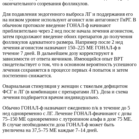
окончательного созревания фолликулов.
Для подавления эндогенного выброса ЛГ и поддержания его
на низком уровне используют агонист или антагонист ГнРГ. В
обычном протоколе введение ГОНАЛ-ф начинают
приблизительно через 2 нед после начала лечения агонистом,
затем продолжают введение обоих препаратов до получения
фолликулов адекватного размера. Например после 2 нед
лечения агонистом назначают 150–225 МЕ ГОНАЛ-ф в
течение 7 дней. В дальнейшем дозу корректируют в
зависимости от ответа яичников. Имеющийся опыт ВРТ
свидетельствует о том, что в основном вероятность успешного
лечения сохраняется в процессе первых 4 попыток и затем
постепенно снижается.
Овариальная стимуляция у женщин с тяжелым дефицитом
ФСГ и ЛГ (в комбинации с препаратами ЛГ). Доза и схема
лечения подбирается врачом индивидуально.
Обычно ГОНАЛ-ф назначают ежедневно п/к в течение до 5
нед одновременно с ЛГ. Лечение ГОНАЛ-фначинают с дозы
75–150 МЕ одновременно с лутропином альфа в дозе 75 МЕ.
В случае необходимости доза ГОНАЛ-ф может быть
увеличена на 37,5–75 МЕ каждые 7–14 дней.