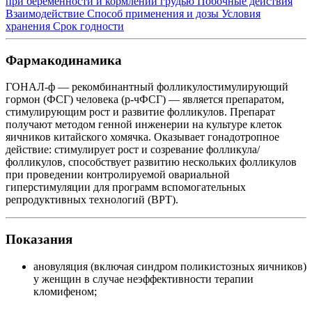
при беременности и кормлении грудью
Побочные действия
Взаимодействие
Способ применения и дозы
Условия
хранения
Срок годности
Фармакодинамика
ГОНАЛ-ф — рекомбинантный фолликулостимулирующий
гормон (ФСГ) человека (р-чФСГ) — является препаратом,
стимулирующим рост и развитие фолликулов. Препарат
получают методом генной инженерии на культуре клеток
яичников китайского хомячка. Оказывает гонадотропное
действие: стимулирует рост и созревание фолликула/
фолликулов, способствует развитию нескольких фолликулов
при проведении контролируемой овариальной
гиперстимуляции для программ вспомогательных
репродуктивных технологий (ВРТ).
Показания
ановуляция (включая синдром поликистозных яичников)
у женщин в случае неэффективности терапии
кломифеном;