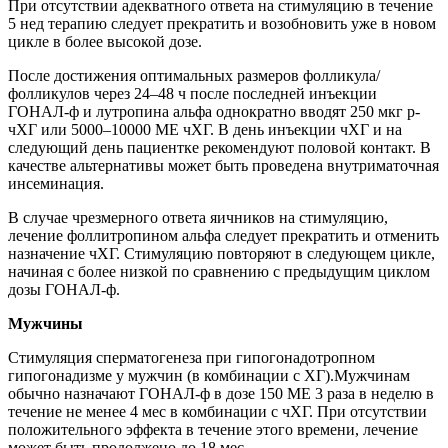
При отсутствии адекватного ответа на стимуляцию в течение
5 нед терапию следует прекратить и возобновить уже в новом
цикле в более высокой дозе.
После достижения оптимальных размеров фолликула/
фолликулов через 24–48 ч после последней инъекции
ГОНАЛ-ф и лутропина альфа однократно вводят 250 мкг р-
чХГ или 5000–10000 МЕ чХГ. В день инъекции чХГ и на
следующий день пациентке рекомендуют половой контакт. В
качестве альтернативы может быть проведена внутриматочная
инсеминация.
В случае чрезмерного ответа яичников на стимуляцию,
лечение фоллитропином альфа следует прекратить и отменить
назначение чХГ. Стимуляцию повторяют в следующем цикле,
начиная с более низкой по сравнению с предыдущим циклом
дозы ГОНАЛ-ф.
Мужчины
Стимуляция сперматогенеза при гипогонадотропном
гипогонадизме у мужчин (в комбинации с ХГ).Мужчинам
обычно назначают ГОНАЛ-ф в дозе 150 МЕ 3 раза в неделю в
течение не менее 4 мес в комбинации с чХГ. При отсутствии
положительного эффекта в течение этого времени, лечение
может быть продолжено до 18 мес.