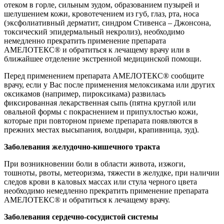
отеком в горле, сильным зудом, образованием пузырей и
шелушением кожи, кровотечением из губ, глаз, рта, носа
(эксфолиативный дерматит, синдром Стивенса – Джонсона,
токсический эпидермальный некролиз), необходимо
немедленно прекратить применение препарата
АМЕЛОТЕКС® и обратиться к лечащему врачу или в
ближайшее отделение экстренной медицинской помощи.
Перед применением препарата АМЕЛОТЕКС® сообщите
врачу, если у Вас после применения мелоксикама или других
оксикамов (например, пироксикама) развилась
фиксированная лекарственная сыпь (пятна круглой или
овальной формы с покраснением и припухлостью кожи,
которые при повторном приеме препарата появляются в
прежних местах высыпания, волдыри, крапивница, зуд).
Заболевания желудочно-кишечного тракта
При возникновении боли в области живота, изжоги,
тошноты, рвоты, метеоризма, тяжести в желудке, при наличии
следов крови в каловых массах или стула черного цвета
необходимо немедленно прекратить применение препарата
АМЕЛОТЕКС® и обратиться к лечащему врачу.
Заболевания сердечно-сосудистой системы