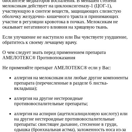
биосинтезе медиаторов воспаления. В меньшей степени
мелоксикам действует на циклооксигеназу-1 (ЦОГ-1),
участвующую в синтезе веществ, защищающих слизистую
оболочку желудочно- кишечного тракта и принимающих
участие в регуляции кровотока в почках. Мелоксикам не
оказывает негативного влияния на хрящевую ткань.
Если улучшение не наступило или Вы чувствуете ухудшение,
обратитесь к своему лечащему врачу.
О чем следует знать перед применением препарата
АМЕЛОТЕКС® Противопоказания
Не применяйте препарат АМЕЛОТЕКС® если у Вас:
аллергия на мелоксикам или любые другие компоненты
препарата (перечисленные в разделе 6 листка-
вкладыша);
аллергия на другие нестероидные
противовоспалительные препараты;
аллергия на аспирин (ацетилсалициловую кислоту) или
на другие нестероидные противовоспалительные
препараты: свистящее дыхание, стеснение в груди,
одышка (бронхиальная астма), заложенность носа из-за