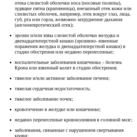
отека слизистой оболочки носа (носовые полипы),
зудящие пятна (крапивница), внезапный отек кожи или
слизистых оболочек, например, отек вокруг глаз, лица,
губ, рта или горла, возможно затруднение дыхания
(ангионевротический отек);
эрозии и/или язвы слизистой оболочки желудка и
двенадцатиперстной кишки (эрозивно- язвенные
поражения желудка и двенадцатиперстной кишки) в
стадии обострения или недавно перенесенные;
воспалительные заболевания кишечника ‒ болезнь
Крона или язвенный колит в стадии обострения;
тяжелое и/или активное заболевание печени;
тяжелая сердечная недостаточность;
тяжелое заболевание почек;
кровотечение в желудке или кишечнике;
недавно перенесенные кровоизлияния в головной мозг;
заболевания, связанные с нарушением свертывания
крови;