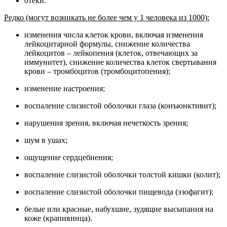
отеки.
Редко (могут возникать не более чем у 1 человека из 1000):
изменения числа клеток крови, включая изменения
лейкоцитарной формулы, снижение количества
лейкоцитов – лейкопения (клеток, отвечающих за
иммунитет), снижение количества клеток свертывания
крови – тромбоцитов (тромбоцитопения);
изменение настроения;
воспаление слизистой оболочки глаза (конъюнктивит);
нарушения зрения, включая нечеткость зрения;
шум в ушах;
ощущение сердцебиения;
воспаление слизистой оболочки толстой кишки (колит);
воспаление слизистой оболочки пищевода (эзофагит);
белые или красные, набухшие, зудящие высыпания на
коже (крапивница).