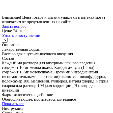
741
a
Внимание! Цена товара и дизайн упаковки в аптеках могут
отличаться от представленных на сайте
Задать вопрос
Цена: 741
a
Узнать о поступлении
Описание
Лекарственная форма
Раствор для внутримышечного введения
Состав
Каждый мл раствора для внутримышечного введения
содержит 10 мг мелоксикама. Каждая ампула (1,5 мл)
содержит 15 мг мелоксикама. Прочими ингредиентами
(вспомогательными веществами) являются: гликофурфурол,
полоксамер 188, меглюмин, глицерол, натрия хлорид, натрия
гидроксида раствор 1 М (для коррекции pH), вода для
инъекций
Фармакологическое действие
Обезболивающее, противовоспалительное
Показать все
Инструкция
Содержание