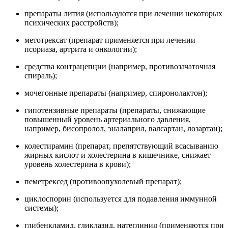
препараты лития (используются при лечении некоторых
психических расстройств);
метотрексат (препарат применяется при лечении
псориаза, артрита и онкологии);
средства контрацепции (например, противозачаточная
спираль);
мочегонные препараты (например, спиронолактон);
гипотензивные препараты (препараты, снижающие
повышенный уровень артериального давления,
например, бисопролол, эналаприл, валсартан, лозартан);
колестирамин (препарат, препятствующий всасыванию
жирных кислот и холестерина в кишечнике, снижает
уровень холестерина в крови);
пеметрексед (противоопухолевый препарат);
циклоспорин (используется для подавления иммунной
системы);
глибенкламид, гликлазид, натеглинид (применяются при