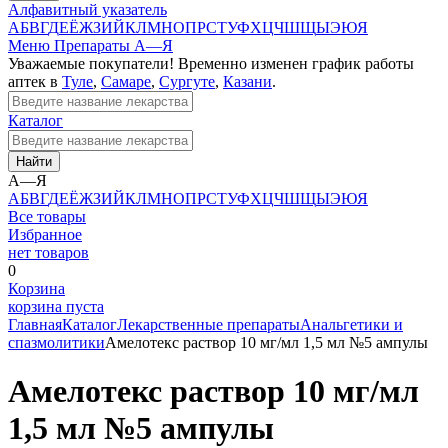
Алфавитный указатель
А
Б
В
Г
Д
Е
Ё
Ж
З
И
Й
К
Л
М
Н
О
П
Р
С
Т
У
Ф
Х
Ц
Ч
Ш
Щ
Ы
Э
Ю
Я
Меню
Препараты А—Я
Уважаемые покупатели! Временно изменен график работы
аптек в
Туле
,
Самаре
,
Сургуте
,
Казани
.
Каталог
Найти
А—Я
А
Б
В
Г
Д
Е
Ё
Ж
З
И
Й
К
Л
М
Н
О
П
Р
С
Т
У
Ф
Х
Ц
Ч
Ш
Щ
Ы
Э
Ю
Я
Все товары
Избранное
нет товаров
0
Корзина
корзина пуста
Главная
Каталог
Лекарственные препараты
Анальгетики и
спазмолитики
Амелотекс раствор 10 мг/мл 1,5 мл №5 ампулы
Амелотекс раствор 10 мг/мл
1,5 мл №5 ампулы