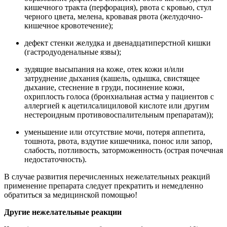
кишечного тракта (перфорация), рвота с кровью, стул
черного цвета, мелена, кровавая рвота (желудочно-
кишечное кровотечение);
дефект стенки желудка и двенадцатиперстной кишки
(гастродуоденальные язвы);
зудящие высыпания на коже, отек кожи и/или
затруднение дыхания (кашель, одышка, свистящее
дыхание, стеснение в груди, посинение кожи,
охриплость голоса (бронхиальная астма у пациентов с
аллергией к ацетилсалициловой кислоте или другим
нестероидным противовоспалительным препаратам));
уменьшение или отсутствие мочи, потеря аппетита,
тошнота, рвота, вздутие кишечника, понос или запор,
слабость, потливость, заторможенность (острая почечная
недостаточность).
В случае развития перечисленных нежелательных реакций
применение препарата следует прекратить и немедленно
обратиться за медицинской помощью!
Другие нежелательные реакции