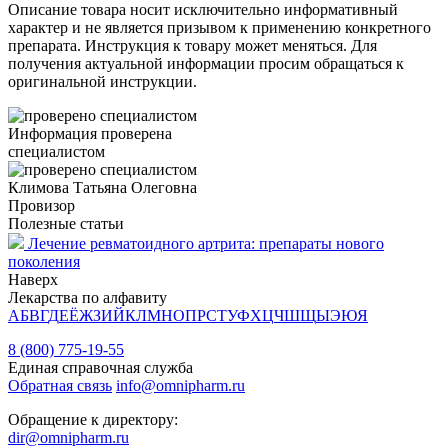
Описание товара носит исключительно информативный
характер и не является призывом к применению конкретного
препарата. Инструкция к товару может меняться. Для
получения актуальной информации просим обращаться к
оригинальной инструкции.
Информация проверена
специалистом
Климова Татьяна Олеговна
Провизор
Полезные статьи
Лечение ревматоидного артрита: препараты нового
поколения
Наверх
Лекарства по алфавиту
А
Б
В
Г
Д
Е
Ё
Ж
З
И
Й
К
Л
М
Н
О
П
Р
С
Т
У
Ф
Х
Ц
Ч
Ш
Щ
Ы
Э
Ю
Я
8 (800) 775-19-55
Единая справочная служба
Обратная связь
info@omnipharm.ru
Обращение к директору:
dir@omnipharm.ru