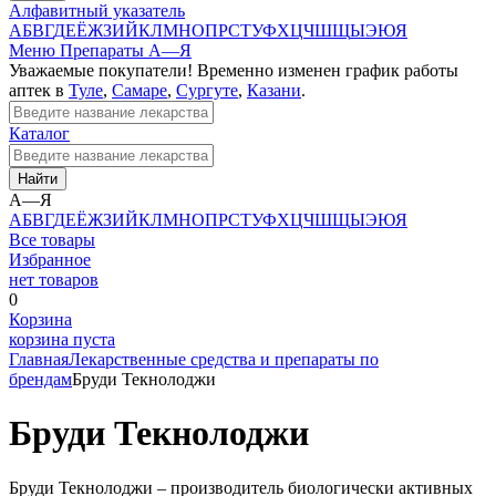
Алфавитный указатель
А
Б
В
Г
Д
Е
Ё
Ж
З
И
Й
К
Л
М
Н
О
П
Р
С
Т
У
Ф
Х
Ц
Ч
Ш
Щ
Ы
Э
Ю
Я
Меню
Препараты А—Я
Уважаемые покупатели! Временно изменен график работы
аптек в
Туле
,
Самаре
,
Сургуте
,
Казани
.
Каталог
Найти
А—Я
А
Б
В
Г
Д
Е
Ё
Ж
З
И
Й
К
Л
М
Н
О
П
Р
С
Т
У
Ф
Х
Ц
Ч
Ш
Щ
Ы
Э
Ю
Я
Все товары
Избранное
нет товаров
0
Корзина
корзина пуста
Главная
Лекарственные средства и препараты по
брендам
Бруди Текнолоджи
Бруди Текнолоджи
Бруди Текнолоджи – производитель биологически активных