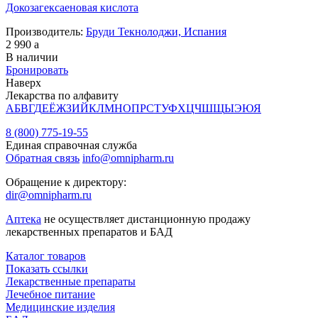
Докозагексаеновая кислота
Производитель:
Бруди Текнолоджи, Испания
2 990
a
В наличии
Бронировать
Наверх
Лекарства по алфавиту
А
Б
В
Г
Д
Е
Ё
Ж
З
И
Й
К
Л
М
Н
О
П
Р
С
Т
У
Ф
Х
Ц
Ч
Ш
Щ
Ы
Э
Ю
Я
8 (800) 775-19-55
Единая справочная служба
Обратная связь
info@omnipharm.ru
Обращение к директору:
dir@omnipharm.ru
Аптека
не осуществляет дистанционную продажу
лекарственных препаратов и БАД
Каталог товаров
Показать ссылки
Лекарственные препараты
Лечебное питание
Медицинские изделия