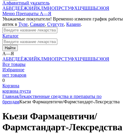
Алфавитный указатель
А
Б
В
Г
Д
Е
Ё
Ж
З
И
Й
К
Л
М
Н
О
П
Р
С
Т
У
Ф
Х
Ц
Ч
Ш
Щ
Ы
Э
Ю
Я
Меню
Препараты А—Я
Уважаемые покупатели! Временно изменен график работы
аптек в
Туле
,
Самаре
,
Сургуте
,
Казани
.
Каталог
Найти
А—Я
А
Б
В
Г
Д
Е
Ё
Ж
З
И
Й
К
Л
М
Н
О
П
Р
С
Т
У
Ф
Х
Ц
Ч
Ш
Щ
Ы
Э
Ю
Я
Все товары
Избранное
нет товаров
0
Корзина
корзина пуста
Главная
Лекарственные средства и препараты по
брендам
Кьези Фармацевтичи/Фармстандарт-Лексредства
Кьези Фармацевтичи/
Фармстандарт-Лексредства