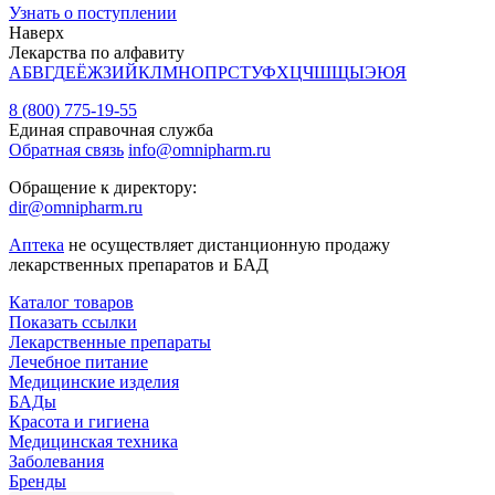
Узнать о поступлении
Наверх
Лекарства по алфавиту
А
Б
В
Г
Д
Е
Ё
Ж
З
И
Й
К
Л
М
Н
О
П
Р
С
Т
У
Ф
Х
Ц
Ч
Ш
Щ
Ы
Э
Ю
Я
8 (800) 775-19-55
Единая справочная служба
Обратная связь
info@omnipharm.ru
Обращение к директору:
dir@omnipharm.ru
Аптека
не осуществляет дистанционную продажу
лекарственных препаратов и БАД
Каталог товаров
Показать ссылки
Лекарственные препараты
Лечебное питание
Медицинские изделия
БАДы
Красота и гигиена
Медицинская техника
Заболевания
Бренды