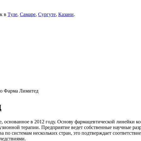
ек в
Туле
,
Самаре
,
Сургуте
,
Казани
.
о Фарма Лимитед
д
ие, основанное в 2012 году. Основу фармацевтической линейки 
узионной терапии. Предприятие ведет собственные научные разр
а по системам нескольких стран, это подтверждает соответстви
ледствиями.