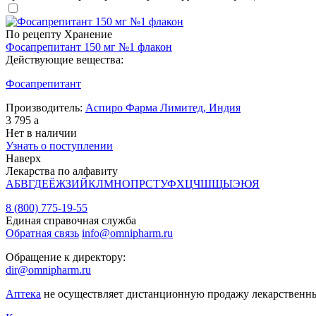
По рецепту
Хранение
Фосапрепитант 150 мг №1 флакон
Действующие вещества:
Фосапрепитант
Производитель:
Аспиро Фарма Лимитед, Индия
3 795
a
Нет в наличии
Узнать о поступлении
Наверх
Лекарства по алфавиту
А
Б
В
Г
Д
Е
Ё
Ж
З
И
Й
К
Л
М
Н
О
П
Р
С
Т
У
Ф
Х
Ц
Ч
Ш
Щ
Ы
Э
Ю
Я
8 (800) 775-19-55
Единая справочная служба
Обратная связь
info@omnipharm.ru
Обращение к директору:
dir@omnipharm.ru
Аптека
не осуществляет дистанционную продажу лекарственн