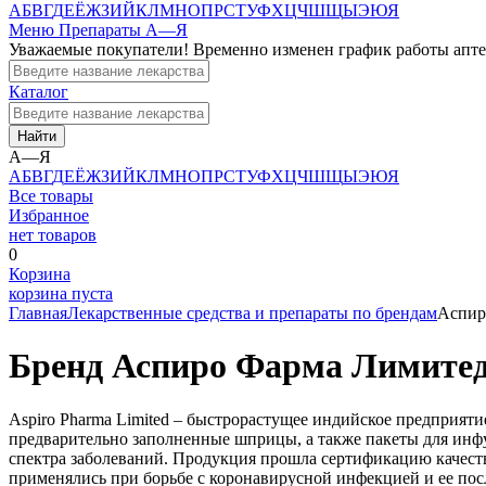
А
Б
В
Г
Д
Е
Ё
Ж
З
И
Й
К
Л
М
Н
О
П
Р
С
Т
У
Ф
Х
Ц
Ч
Ш
Щ
Ы
Э
Ю
Я
Меню
Препараты А—Я
Уважаемые покупатели! Временно изменен график работы апт
Каталог
Найти
А—Я
А
Б
В
Г
Д
Е
Ё
Ж
З
И
Й
К
Л
М
Н
О
П
Р
С
Т
У
Ф
Х
Ц
Ч
Ш
Щ
Ы
Э
Ю
Я
Все товары
Избранное
нет товаров
0
Корзина
корзина пуста
Главная
Лекарственные средства и препараты по брендам
Аспир
Бренд Аспиро Фарма Лимите
Aspiro Pharma Limited – быстрорастущее индийское предприят
предварительно заполненные шприцы, а также пакеты для инф
спектра заболеваний. Продукция прошла сертификацию качеств
применялись при борьбе с коронавирусной инфекцией и ее пос