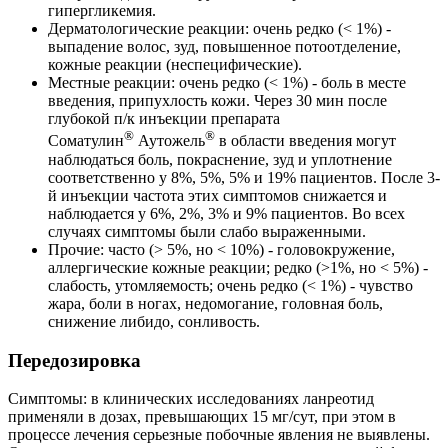
гипергликемия.
Дерматологические реакции: очень редко (< 1%) -
выпадение волос, зуд, повышенное потоотделение,
кожные реакции (неспецифические).
Местные реакции: очень редко (< 1%) - боль в месте
введения, припухлость кожи. Через 30 мин после
глубокой п/к инъекции препарата
®
®
Соматулин
Аутожель
в области введения могут
наблюдаться боль, покраснение, зуд и уплотнение
соответственно у 8%, 5%, 5% и 19% пациентов. После 3-
й инъекции частота этих симптомов снижается и
наблюдается у 6%, 2%, 3% и 9% пациентов. Во всех
случаях симптомы были слабо выраженными.
Прочие: часто (> 5%, но < 10%) - головокружение,
аллергические кожные реакции; редко (>1%, но < 5%) -
слабость, утомляемость; очень редко (< 1%) - чувство
жара, боли в ногах, недомогание, головная боль,
снижение либидо, сонливость.
Передозировка
Симптомы: в клинических исследованиях ланреотид
применяли в дозах, превышающих 15 мг/сут, при этом в
процессе лечения серьезные побочные явления не выявлены.