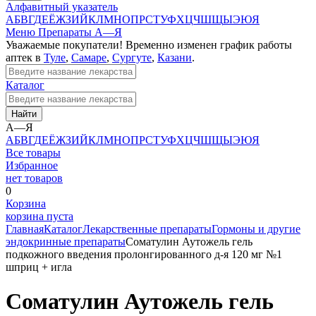
Алфавитный указатель
А
Б
В
Г
Д
Е
Ё
Ж
З
И
Й
К
Л
М
Н
О
П
Р
С
Т
У
Ф
Х
Ц
Ч
Ш
Щ
Ы
Э
Ю
Я
Меню
Препараты А—Я
Уважаемые покупатели! Временно изменен график работы
аптек в
Туле
,
Самаре
,
Сургуте
,
Казани
.
Каталог
Найти
А—Я
А
Б
В
Г
Д
Е
Ё
Ж
З
И
Й
К
Л
М
Н
О
П
Р
С
Т
У
Ф
Х
Ц
Ч
Ш
Щ
Ы
Э
Ю
Я
Все товары
Избранное
нет товаров
0
Корзина
корзина пуста
Главная
Каталог
Лекарственные препараты
Гормоны и другие
эндокринные препараты
Соматулин Аутожель гель
подкожного введения пролонгированного д-я 120 мг №1
шприц + игла
Соматулин Аутожель гель