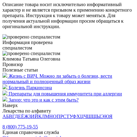
Описание товара носит исключительно информативный
характер и не является призывом к применению конкретного
препарата. Инструкция к товару может меняться. Для
получения актуальной информации просим обращаться к
оригинальной инструкции.
Информация проверена
специалистом
Климова Татьяна Олеговна
Провизор
Полезные статьи
Жизнь с ВИЧ. Можно ли забыть о болезни, вести
нормальный и полноценный образ жизни
Болезнь Паркинсона
Препараты для повышения иммунитета при аллергии
Запор: что это и как с этим быть?
Наверх
Лекарства по алфавиту
А
Б
В
Г
Д
Е
Ё
Ж
З
И
Й
К
Л
М
Н
О
П
Р
С
Т
У
Ф
Х
Ц
Ч
Ш
Щ
Ы
Э
Ю
Я
8 (800) 775-19-55
Единая справочная служба