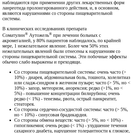
наблюдаются при применении других лекарственных форм
ланреотида пролонгированного действия, и, в основном,
являются нарушениями со стороны пищеварительной
системы.
В клинических исследованиях препарата
®
®
Соматулин
Аутожель
при лечении больных с
акромегалией, у 80% пациентов наблюдалось, по крайней
мере, 1 нежелательное явление. Более чем 50% этих
нежелательных явлений были отнесены к нарушениям со
стороны пищеварительной системы. Эти побочные эффекты
обычно слабо выражены и преходящи.
Со стороны пищеварительной системы: очень часто (>
10%) - диарея, абдоминальная боль, тошнота, холелитиаз
или сладж-синдром в желчном пузыре; часто (> 5%, но <
10%) - запор, метеоризм, анорексия; редко (>1%, но <
5%) - повышение концентрации билирубина; очень
редко (< 1%) - тенезмы, рвота, острый панкреатит,
стеаторея.
Со стороны сердечно-сосудистой системы: часто (> 5%,
но < 10%) - синусовая брадикардия.
Со стороны обмена веществ: часто (> 5%, но < 10%) -
гипогликемия; очень редко (< 1%) - ухудшение течения
сахарного диабета, нарушение толерантности к глюкозе,