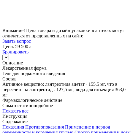
Цена
59 500
a
Внимание! Цена товара и дизайн упаковки в аптеках могут
отличаться от представленных на сайте
Задать вопрос
Цена: 59 500
a
Бронировать
Описание
Лекарственная форма
Гель для подкожного введения
Состав
Активное вещество: лантреотида ацетат - 155,5 мг, что в
пересчете на лантреотид - 127,5 мг; вода для инъекция 363,0
мг
Фармакологическое действие
Соматостатиноподобное
Показать все
Инструкция
Содержание
Показания
Противопоказания
Применение в период
беременности и кормления грудью
Способ применения и дозы